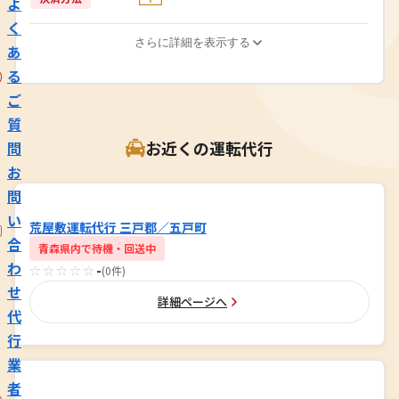
よ
く
さらに詳細を表示する
あ
る
ご
質
お近くの運転代行
問
お
問
い
荒屋敷運転代行 三戸郡／五戸町
合
青森県内で待機・回送中
わ
☆☆☆☆☆
-
(0件)
せ
詳細ページへ
代
行
業
者