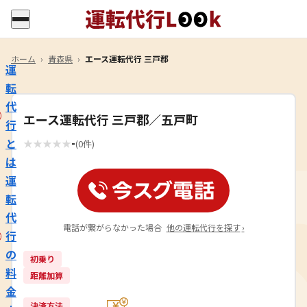
ホーム
›
青森県
›
エース運転代行 三戸郡
運
転
代
エース運転代行 三戸郡／五戸町
行
-
と
★
★
★
★
★
(0件)
は
運
転
代
電話が繋がらなかった場合
他の運転代行を探す
›
行
の
初乗り
料
距離加算
金
決済方法