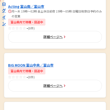
ロ
Acting 富山南／富山市
グ
月～木 19時～02時 金土休日前夜 19時～05時 日曜日祝祭日予約のみ
イ
の営業
富山県内で待機・回送中
ン
☆☆☆☆☆
-
(0件)
詳細ページへ
BIG MOON 富山中央／富山市
富山県内で待機・回送中
☆☆☆☆☆
-
(0件)
詳細ページへ