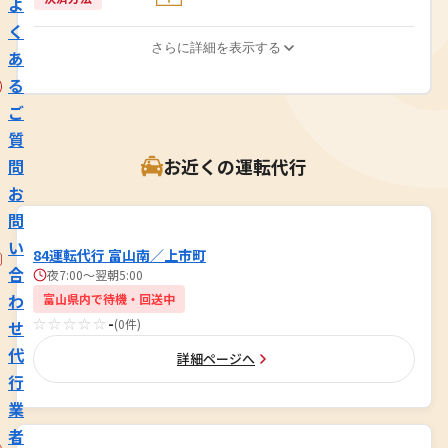
よ
く
さらに詳細を表示する
あ
る
ご
質
お近くの運転代行
問
お
問
い
84運転代行 富山南／上市町
合
夜7:00〜翌朝5:00
わ
富山県内で待機・回送中
☆☆☆☆☆
-
(0件)
せ
代
詳細ページへ
行
業
者