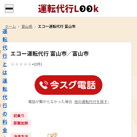
ホーム
›
富山県
›
エコー運転代行 富山市
運
転
代
エコー運転代行 富山市／富山市
行
-
と
★
★
★
★
★
(0件)
は
運
転
代
電話が繋がらなかった場合
他の運転代行を探す
›
行
の
初乗り
料
距離加算
金
決済方法