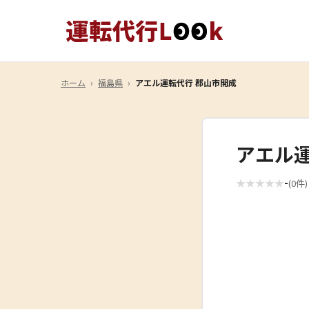
ホーム
›
福島県
›
アエル運転代行 郡山市開成
アエル
-
★
★
★
★
★
(0件)