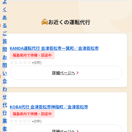
よ
く
あ
お近くの運転代行
る
ご
質
KANDA運転代行 会津若松市一箕町／会津若松市
問
福島県内で待機・回送中
お
☆☆☆☆☆
-
(0件)
問
い
詳細ページへ
合
わ
せ
代
KOBA代行 会津若松市神指町／会津若松市
行
福島県内で待機・回送中
業
☆☆☆☆☆
-
(0件)
者
詳細ページへ