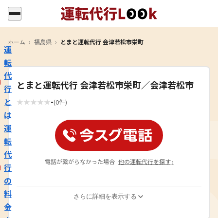
ホーム
›
福島県
›
とまと運転代行 会津若松市栄町
運
転
代
とまと運転代行 会津若松市栄町／会津若松市
行
-
と
★
★
★
★
★
(0件)
は
運
転
代
電話が繋がらなかった場合
他の運転代行を探す
›
行
の
料
さらに詳細を表示する
金