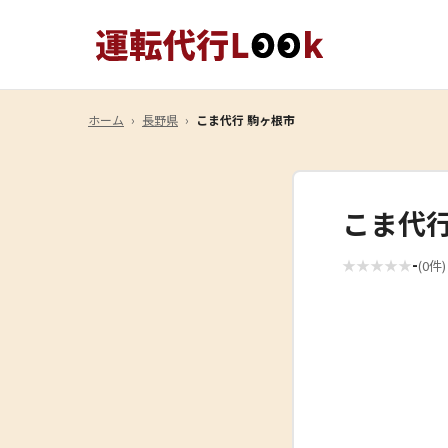
ホーム
›
長野県
›
こま代行 駒ヶ根市
こま代行
-
★
★
★
★
★
(0件)