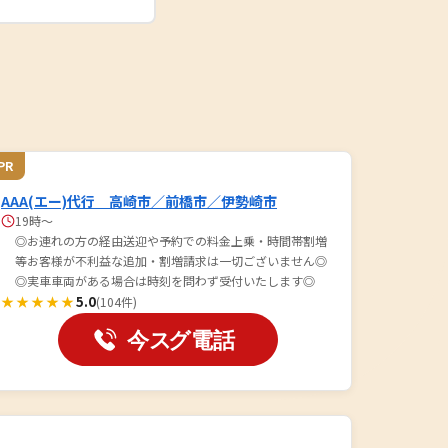
PR
AAA(エー)代行 高崎市／前橋市／伊勢崎市
19時～
◎お連れの方の経由送迎や予約での料金上乗・時間帯割増
等お客様が不利益な追加・割増請求は一切ございません◎
◎実車車両がある場合は時刻を問わず受付いたします◎
★★★★★
5.0
(104件)