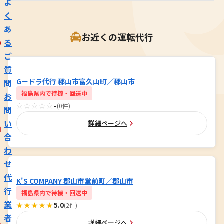
よ
く
あ
お近くの運転代行
る
ご
質
Gードラ代行 郡山市富久山町／郡山市
問
福島県内で待機・回送中
お
☆☆☆☆☆
-
(0件)
問
い
詳細ページへ
合
わ
せ
代
K'S COMPANY 郡山市堂前町／郡山市
行
福島県内で待機・回送中
業
★★★★★
5.0
(2件)
者
詳細ページへ