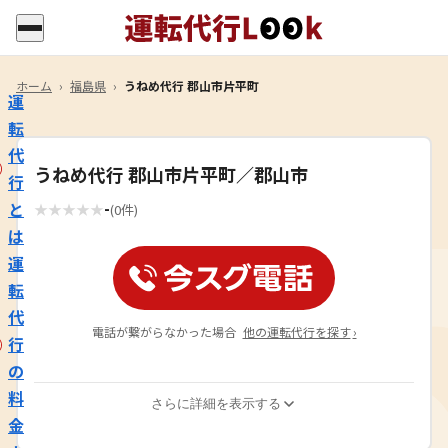
ホーム
›
福島県
›
うねめ代行 郡山市片平町
運
転
代
うねめ代行 郡山市片平町／郡山市
行
-
と
★
★
★
★
★
(0件)
は
運
転
代
電話が繋がらなかった場合
他の運転代行を探す
›
行
の
料
さらに詳細を表示する
金