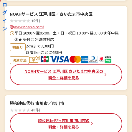
ロ
グ
NOAHサービス 江戸川区／さいたま市中央区
イ
★
★
★
★
★
-
(0件)
www.noah-s.com/
ン
平日 20:00～翌05:00、土・日・祝日 19:00～翌05:00 ★年中無
休★ 受付は24時間対応
2kmまで3,300円
初乗り
以降1kmごとに495円
決済方法
NOAHサービス 江戸川区 さいたま市中央区の
料金・詳細を見る
勝和連転代行 市川市／市川市
★
★
★
★
★
-
(0件)
勝和連転代行 市川市 市川市の
料金・詳細を見る