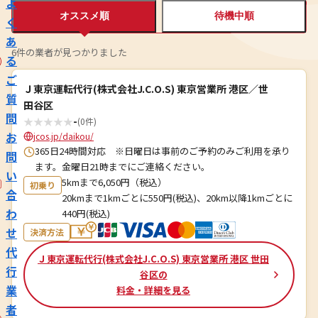
よ
オススメ順
待機中順
く
あ
6件の業者が見つかりました
る
ご
Ｊ東京運転代行(株式会社J.C.O.S) 東京営業所 港区／世
質
田谷区
問
★
★
★
★
★
-
(0件)
お
jcos.jp/daikou/
365日24時間対応 ※日曜日は事前のご予約のみご利用を承り
問
ます。金曜日21時までにご連絡ください。
い
5kmまで6,050円（税込）
初乗り
合
20kmまで1kmごとに550円(税込)、20km以降1kmごとに
わ
440円(税込)
せ
決済方法
代
Ｊ東京運転代行(株式会社J.C.O.S) 東京営業所 港区 世田
行
谷区の
業
料金・詳細を見る
者