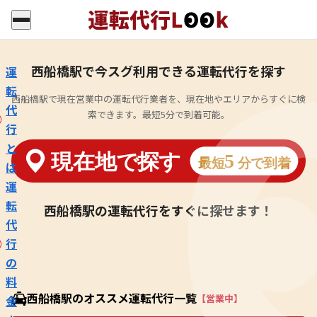
西船橋駅で今スグ利用できる運転代行を探す
運
転
西船橋駅で現在営業中の運転代行業者を、現在地やエリアからすぐに検
代
索できます。最短5分で到着可能。
行
と
は
運
転
西船橋駅の運転代行をすぐに探せます！
代
行
の
料
西船橋駅のオススメ運転代行一覧
【営業中】
金