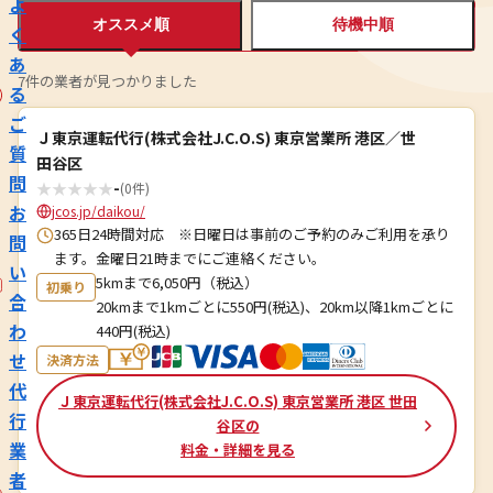
よ
オススメ順
待機中順
く
あ
7件の業者が見つかりました
る
ご
Ｊ東京運転代行(株式会社J.C.O.S) 東京営業所 港区／世
質
田谷区
問
★
★
★
★
★
-
(0件)
お
jcos.jp/daikou/
365日24時間対応 ※日曜日は事前のご予約のみご利用を承り
問
ます。金曜日21時までにご連絡ください。
い
5kmまで6,050円（税込）
初乗り
合
20kmまで1kmごとに550円(税込)、20km以降1kmごとに
わ
440円(税込)
せ
決済方法
代
Ｊ東京運転代行(株式会社J.C.O.S) 東京営業所 港区 世田
行
谷区の
業
料金・詳細を見る
者