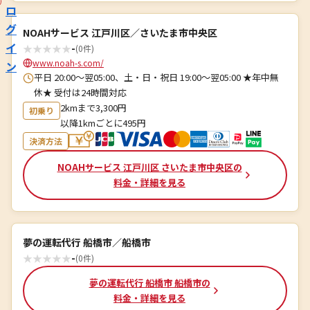
ロ
グ
NOAHサービス 江戸川区／さいたま市中央区
イ
★
★
★
★
★
-
(0件)
www.noah-s.com/
ン
平日 20:00～翌05:00、土・日・祝日 19:00～翌05:00 ★年中無
休★ 受付は24時間対応
2kmまで3,300円
初乗り
以降1kmごとに495円
決済方法
NOAHサービス 江戸川区 さいたま市中央区の
料金・詳細を見る
夢の運転代行 船橋市／船橋市
★
★
★
★
★
-
(0件)
夢の運転代行 船橋市 船橋市の
料金・詳細を見る