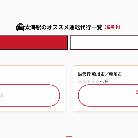
太海駅のオススメ運転代行一覧
【営業中】
誠代行 鴨川市／鴨川市
★
★
★
★
★
-
(0件)