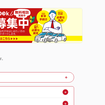
す。
＋
＋
＋