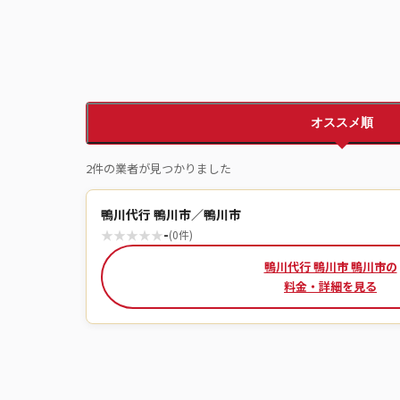
オススメ順
2件の業者が見つかりました
鴨川代行 鴨川市／鴨川市
★
★
★
★
★
-
(0件)
鴨川代行 鴨川市 鴨川市の
料金・詳細を見る