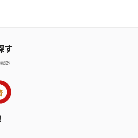
探す
最短5
！