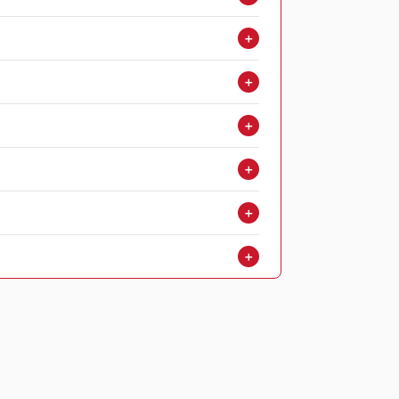
＋
＋
＋
＋
＋
＋