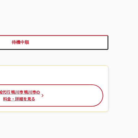
待機中順
誠代行 鴨川市 鴨川市の
料金・詳細を見る