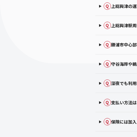
上総興津の運
Q
上総興津駅周
Q
勝浦市中心部
Q
守谷海岸や鵜
Q
深夜でも利用
Q
支払い方法は
Q
保険には加入
Q