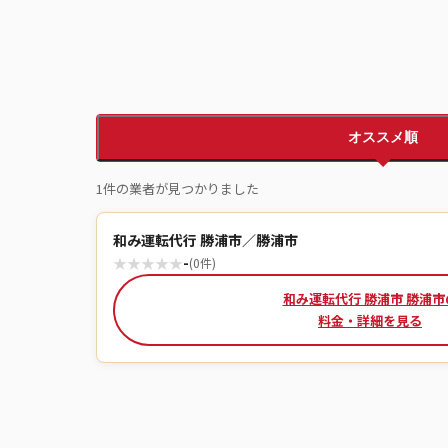
オススメ順
1件の業者が見つかりました
和み運転代行 勝浦市／勝浦市
★
★
★
★
★
-
(0件)
和み運転代行 勝浦市 勝浦市
料金・詳細を見る