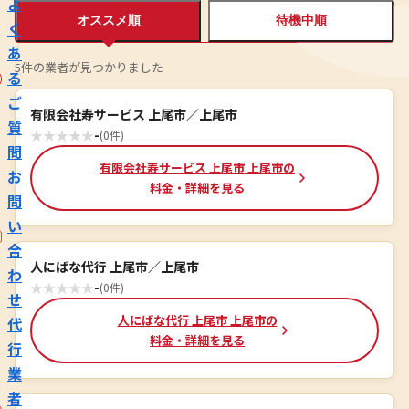
よ
オススメ順
待機中順
く
あ
5件の業者が見つかりました
る
ご
有限会社寿サービス 上尾市／上尾市
質
★
★
★
★
★
-
(0件)
問
有限会社寿サービス 上尾市 上尾市の
お
料金・詳細を見る
問
い
合
人にばな代行 上尾市／上尾市
わ
★
★
★
★
★
-
(0件)
せ
人にばな代行 上尾市 上尾市の
代
料金・詳細を見る
行
業
者