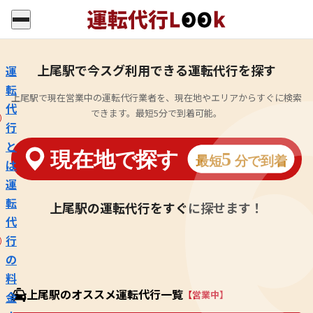
上尾駅で今スグ利用できる運転代行を探す
運
転
上尾駅で現在営業中の運転代行業者を、現在地やエリアからすぐに検索
代
できます。最短5分で到着可能。
行
と
は
運
転
上尾駅の運転代行をすぐに探せます！
代
行
の
料
上尾駅のオススメ運転代行一覧
【営業中】
金