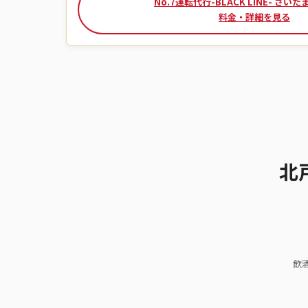
No.7運転代行-BLACK LINE- さい
料金・詳細を見る
北
飲