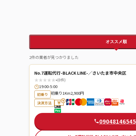
オススメ順
2件の業者が見つかりました
No.7運転代行-BLACK LINE-／さいたま市中央区
★
★
★
★
★
-
(0件)
19:00-5:00
初乗り1Km2,900円
初乗り
決済方法
09048146545