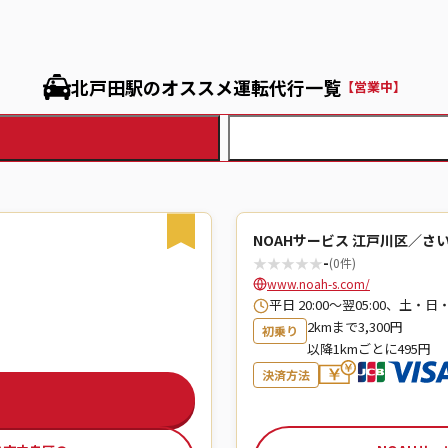
北戸田駅のオススメ運転代行一覧
【営業中】
NOAHサービス 江戸川区／さ
★
★
★
★
★
-
(0件)
www.noah-s.com/
平日 20:00～翌05:00、土・日
2kmまで3,300円
初乗り
以降1kmごとに495円
決済方法