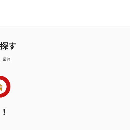
探す
。最短
！