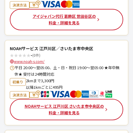
決済方法
アイジャパン代行 葛飾区 世田谷区の
料金・詳細を見る
NOAHサービス 江戸川区／さいたま市中央区
★
★
★
★
★
-
(0件)
www.noah-s.com/
平日 20:00～翌05:00、土・日・祝日 19:00～翌05:00 ★年中無
休★ 受付は24時間対応
2kmまで3,300円
初乗り
以降1kmごとに495円
決済方法
NOAHサービス 江戸川区 さいたま市中央区の
料金・詳細を見る