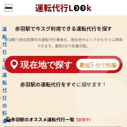
赤羽駅で今スグ利用できる運転代行を探す
運
転
赤羽駅で現在営業中の運転代行業者を、現在地やエリアからすぐに検索
代
できます。最短5分で到着可能。
行
と
は
運
転
赤羽駅の運転代行をすぐに探せます！
代
行
の
料
赤羽駅のオススメ運転代行一覧
【営業中】
金