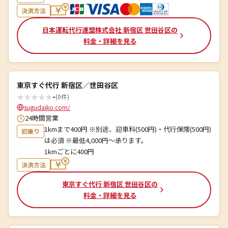
決済方法
日本運転代行連盟株式会社 新宿区 世田谷区の
料金・詳細を見る
東京すぐ代行 新宿区／世田谷区
★
★
★
★
★
-
(0件)
sugudaiko.com/
24時間営業
1kmまで400円 ※別途、迎車料(500円)・代行保険(500円)
初乗り
は必須 ※最低4,000円～承ります。
1kmごとに400円
決済方法
東京すぐ代行 新宿区 世田谷区の
料金・詳細を見る