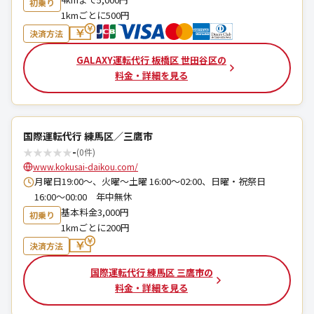
初乗り
1kmごとに500円
決済方法
GALAXY運転代行 板橋区 世田谷区の
料金・詳細を見る
国際運転代行 練馬区／三鷹市
★
★
★
★
★
-
(0件)
www.kokusai-daikou.com/
月曜日19:00～、火曜〜土曜 16:00〜02:00、日曜・祝祭日
16:00〜00:00 年中無休
基本料金3,000円
初乗り
1kmごとに200円
決済方法
国際運転代行 練馬区 三鷹市の
料金・詳細を見る