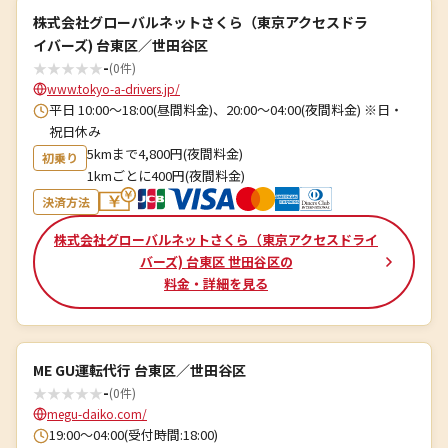
株式会社グローバルネットさくら（東京アクセスドラ
イバーズ) 台東区／世田谷区
★
★
★
★
★
-
(0件)
www.tokyo-a-drivers.jp/
平日 10:00～18:00(昼間料金)、20:00～04:00(夜間料金) ※日・
祝日休み
5kmまで4,800円(夜間料金)
初乗り
1kmごとに400円(夜間料金)
決済方法
株式会社グローバルネットさくら（東京アクセスドライ
バーズ) 台東区 世田谷区の
料金・詳細を見る
ME GU運転代行 台東区／世田谷区
★
★
★
★
★
-
(0件)
megu-daiko.com/
19:00〜04:00(受付時間:18:00)