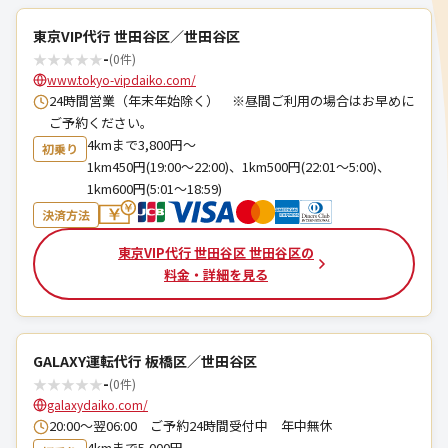
東京VIP代行 世田谷区／世田谷区
★
★
★
★
★
-
(0件)
www.tokyo-vipdaiko.com/
24時間営業（年末年始除く） ※昼間ご利用の場合はお早めに
ご予約ください。
4kmまで3,800円～
初乗り
1km450円(19:00～22:00)、1km500円(22:01～5:00)、
1km600円(5:01～18:59)
決済方法
東京VIP代行 世田谷区 世田谷区の
料金・詳細を見る
GALAXY運転代行 板橋区／世田谷区
★
★
★
★
★
-
(0件)
galaxydaiko.com/
20:00～翌06:00 ご予約24時間受付中 年中無休
4kmまで5,000円