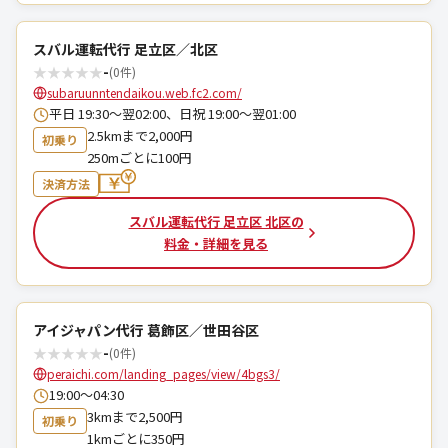
スバル運転代行 足立区／北区
★
★
★
★
★
-
(0件)
subaruunntendaikou.web.fc2.com/
平日 19:30～翌02:00、日祝 19:00～翌01:00
2.5kmまで2,000円
初乗り
250mごとに100円
決済方法
スバル運転代行 足立区 北区の
料金・詳細を見る
アイジャパン代行 葛飾区／世田谷区
★
★
★
★
★
-
(0件)
peraichi.com/landing_pages/view/4bgs3/
19:00〜04:30
3kmまで2,500円
初乗り
1kmごとに350円