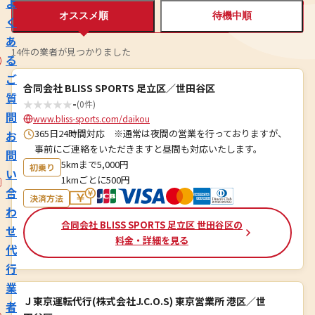
よ
オススメ順
待機中順
く
あ
14件の業者が見つかりました
る
ご
合同会社 BLISS SPORTS 足立区／世田谷区
質
★
★
★
★
★
-
(0件)
問
www.bliss-sports.com/daikou
365日24時間対応 ※通常は夜間の営業を行っておりますが、
お
事前にご連絡をいただきますと昼間も対応いたします。
問
5kmまで5,000円
初乗り
い
1kmごとに500円
合
決済方法
わ
合同会社 BLISS SPORTS 足立区 世田谷区の
せ
料金・詳細を見る
代
行
業
Ｊ東京運転代行(株式会社J.C.O.S) 東京営業所 港区／世
者