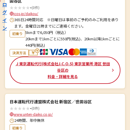
田谷区
ロ
★
★
★
★
★
-
(0件)
グ
jcos.jp/daikou/
イ
365日24時間対応 ※日曜日は事前のご予約のみご利用を承り
ます。金曜日21時までにご連絡ください。
ン
5kmまで6,050円（税込）
初乗り
20kmまで1kmごとに550円(税込)、20km以降1kmごとに
440円(税込)
決済方法
Ｊ東京運転代行(株式会社J.C.O.S) 東京営業所 港区 世田
谷区の
料金・詳細を見る
日本運転代行連盟株式会社 新宿区／世田谷区
★
★
★
★
★
-
(0件)
www.unten-daiko.co.jp/
24時間、年中無休
初乗り