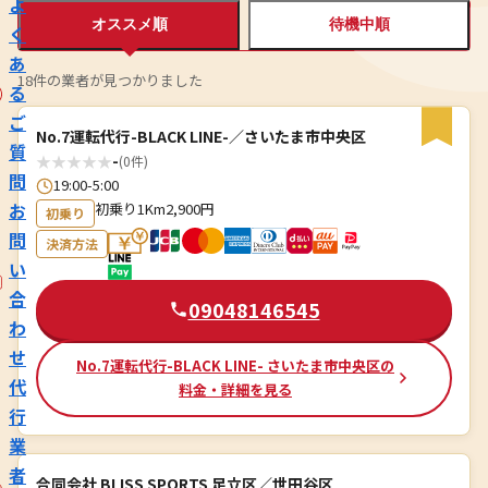
よ
オススメ順
待機中順
く
あ
18件の業者が見つかりました
る
ご
No.7運転代行-BLACK LINE-／さいたま市中央区
質
★
★
★
★
★
-
(0件)
問
19:00-5:00
お
初乗り1Km2,900円
初乗り
問
決済方法
い
合
09048146545
わ
せ
No.7運転代行-BLACK LINE- さいたま市中央区の
代
料金・詳細を見る
行
業
者
合同会社 BLISS SPORTS 足立区／世田谷区