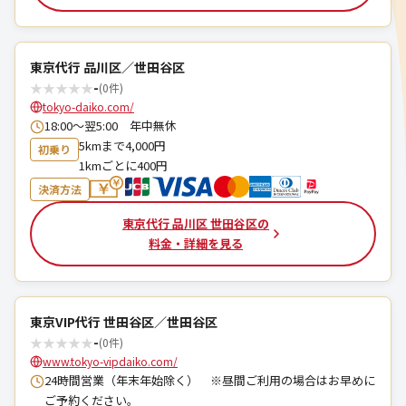
東京代行 品川区／世田谷区
★
★
★
★
★
-
(0件)
tokyo-daiko.com/
18:00～翌5:00 年中無休
5kmまで4,000円
初乗り
1kmごとに400円
決済方法
東京代行 品川区 世田谷区の
料金・詳細を見る
東京VIP代行 世田谷区／世田谷区
★
★
★
★
★
-
(0件)
www.tokyo-vipdaiko.com/
24時間営業（年末年始除く） ※昼間ご利用の場合はお早めに
ご予約ください。