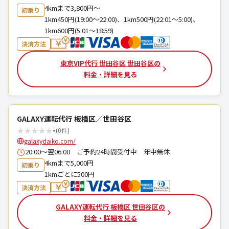
4kmまで3,800円～
初乗り
1km450円(19:00～22:00)、1km500円(22:01～5:00)、
1km600円(5:01～18:59)
決済方法
東京VIP代行 世田谷区 世田谷区の
料金・詳細を見る
GALAXY運転代行 板橋区／世田谷区
★
★
★
★
★
-
(0件)
galaxydaiko.com/
20:00～翌06:00 ご予約24時間受付中 年中無休
4kmまで5,000円
初乗り
1kmごとに500円
決済方法
GALAXY運転代行 板橋区 世田谷区の
料金・詳細を見る