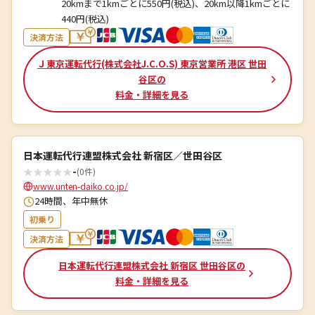
20kmまで1kmごとに550円(税込)、20km以降1kmごとに
440円(税込)
決済方法
Ｊ東京運転代行(株式会社J.C.O.S) 東京営業所 港区 世田
谷区の
料金・詳細を見る
日本運転代行連盟株式会社 新宿区／世田谷区
★
★
★
★
★
-
(0件)
www.unten-daiko.co.jp/
24時間、年中無休
初乗り
決済方法
日本運転代行連盟株式会社 新宿区 世田谷区の
料金・詳細を見る