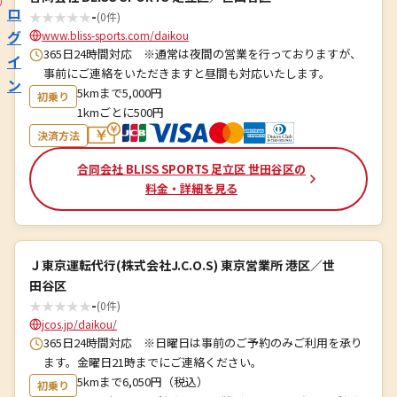
ロ
★
★
★
★
★
-
(0件)
グ
www.bliss-sports.com/daikou
365日24時間対応 ※通常は夜間の営業を行っておりますが、
イ
事前にご連絡をいただきますと昼間も対応いたします。
ン
5kmまで5,000円
初乗り
1kmごとに500円
決済方法
合同会社 BLISS SPORTS 足立区 世田谷区の
料金・詳細を見る
Ｊ東京運転代行(株式会社J.C.O.S) 東京営業所 港区／世
田谷区
★
★
★
★
★
-
(0件)
jcos.jp/daikou/
365日24時間対応 ※日曜日は事前のご予約のみご利用を承り
ます。金曜日21時までにご連絡ください。
5kmまで6,050円（税込）
初乗り