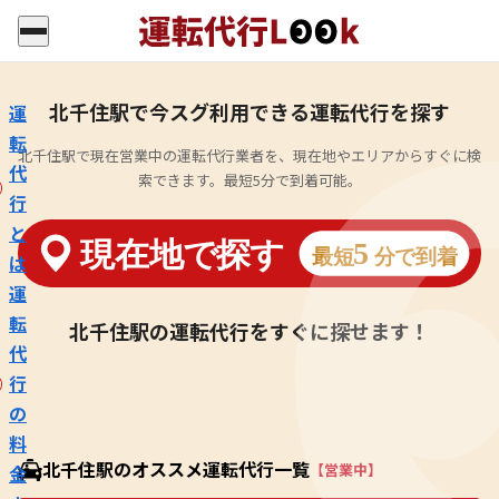
北千住駅で今スグ利用できる運転代行を探す
運
転
北千住駅で現在営業中の運転代行業者を、現在地やエリアからすぐに検
代
索できます。最短5分で到着可能。
行
と
は
運
転
北千住駅の運転代行をすぐに探せます！
代
行
の
料
北千住駅のオススメ運転代行一覧
【営業中】
金