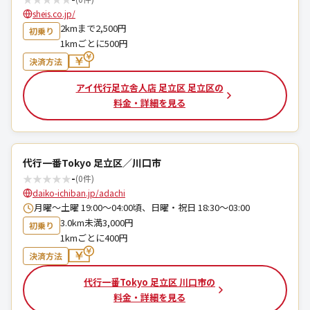
sheis.co.jp/
2kmまで2,500円
初乗り
1kmごとに500円
決済方法
アイ代行足立舎人店 足立区 足立区の
料金・詳細を見る
代行一番Tokyo 足立区／川口市
★
★
★
★
★
-
(0件)
daiko-ichiban.jp/adachi
月曜～土曜 19:00～04:00頃、日曜・祝日 18:30～03:00
3.0km未満3,000円
初乗り
1kmごとに400円
決済方法
代行一番Tokyo 足立区 川口市の
料金・詳細を見る