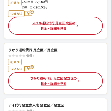
2.5kmまで2,000円
初乗り
250mごとに100円
決済方法
スバル運転代行 足立区 北区の
料金・詳細を見る
ひかり運転代行 足立区／足立区
★
★
★
★
★
-
(0件)
初乗り
決済方法
ひかり運転代行 足立区 足立区の
料金・詳細を見る
アイ代行足立舎人店 足立区／足立区
★
★
★
★
★
-
(0件)