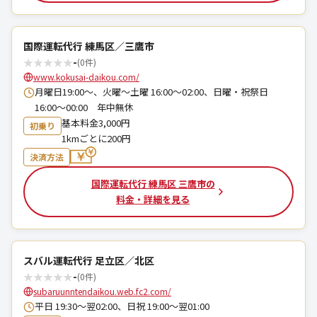
国際運転代行 練馬区／三鷹市
★
★
★
★
★
-
(0件)
www.kokusai-daikou.com/
月曜日19:00～、火曜〜土曜 16:00〜02:00、日曜・祝祭日
16:00〜00:00 年中無休
基本料金3,000円
初乗り
1kmごとに200円
決済方法
国際運転代行 練馬区 三鷹市の
料金・詳細を見る
スバル運転代行 足立区／北区
★
★
★
★
★
-
(0件)
subaruunntendaikou.web.fc2.com/
平日 19:30～翌02:00、日祝 19:00～翌01:00