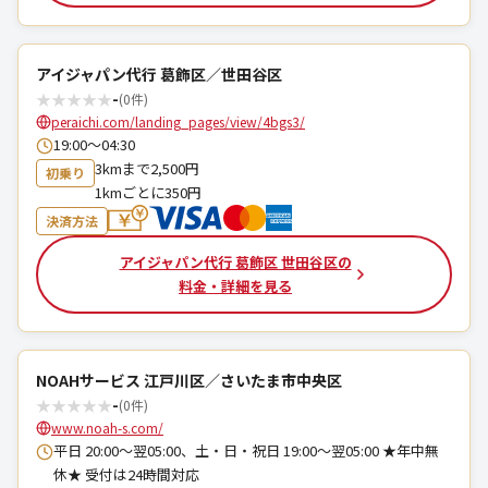
アイジャパン代行 葛飾区／世田谷区
★
★
★
★
★
-
(0件)
peraichi.com/landing_pages/view/4bgs3/
19:00〜04:30
3kmまで2,500円
初乗り
1kmごとに350円
決済方法
アイジャパン代行 葛飾区 世田谷区の
料金・詳細を見る
NOAHサービス 江戸川区／さいたま市中央区
★
★
★
★
★
-
(0件)
www.noah-s.com/
平日 20:00～翌05:00、土・日・祝日 19:00～翌05:00 ★年中無
休★ 受付は24時間対応