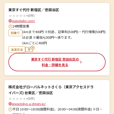
東京すぐ代行 新宿区／世田谷区
★
★
★
★
★
-
(0件)
sugudaiko.com/
24時間営業
1kmまで400円 ※別途、迎車料(500円)・代行保険(500円)
初乗り
は必須 ※最低4,000円～承ります。
1kmごとに400円
決済方法
東京すぐ代行 新宿区 世田谷区の
料金・詳細を見る
株式会社グローバルネットさくら（東京アクセスドラ
イバーズ) 台東区／世田谷区
★
★
★
★
★
-
(0件)
www.tokyo-a-drivers.jp/
平日 10:00～18:00(昼間料金)、20:00～04:00(夜間料金) ※日・