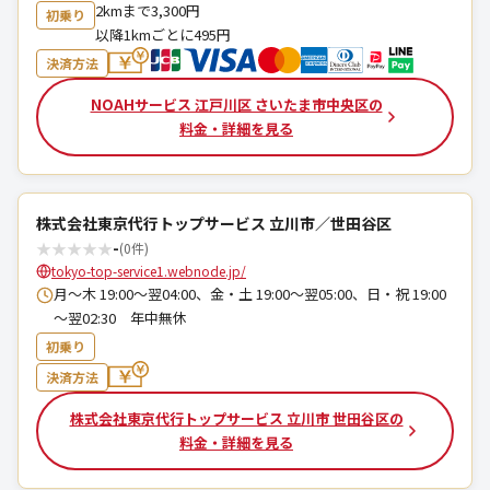
2kmまで3,300円
初乗り
以降1kmごとに495円
決済方法
NOAHサービス 江戸川区 さいたま市中央区の
料金・詳細を見る
株式会社東京代行トップサービス 立川市／世田谷区
★
★
★
★
★
-
(0件)
tokyo-top-service1.webnode.jp/
月～木 19:00～翌04:00、金・土 19:00～翌05:00、日・祝 19:00
～翌02:30 年中無休
初乗り
決済方法
株式会社東京代行トップサービス 立川市 世田谷区の
料金・詳細を見る