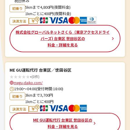
祝日休み
5kmまで4,800円(夜間料金)
初乗り
1kmごとに400円(夜間料金)
決済方法
株式会社グローバルネットさくら（東京アクセスドライ
バーズ) 台東区 世田谷区の
料金・詳細を見る
ME GU運転代行 台東区／世田谷区
★
★
★
★
★
-
(0件)
megu-daiko.com/
19:00〜04:00(受付時間:18:00)
3kmまで3,700円
初乗り
1kmごとに400円
決済方法
ME GU運転代行 台東区 世田谷区の
料金・詳細を見る