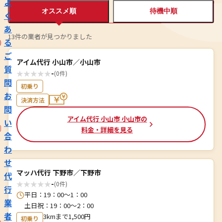
よ
オススメ順
待機中順
く
あ
13件の業者が見つかりました
る
ご
アイム代行 小山市／小山市
質
★
★
★
★
★
-
(0件)
問
初乗り
お
決済方法
問
アイム代行 小山市 小山市の
い
料金・詳細を見る
合
わ
せ
マッハ代行 下野市／下野市
代
★
★
★
★
★
-
(0件)
行
平日：19：00～1：00
業
土日祝：19：00～2：00
者
3kmまで1,500円
初乗り