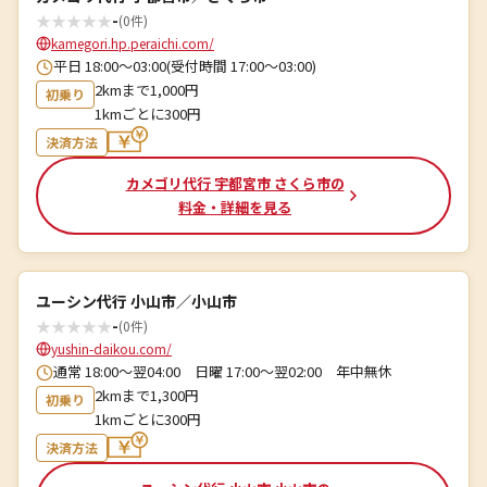
★
★
★
★
★
-
(0件)
kamegori.hp.peraichi.com/
平日 18:00～03:00(受付時間 17:00〜03:00)
2kmまで1,000円
初乗り
1kmごとに300円
決済方法
カメゴリ代行 宇都宮市 さくら市の
料金・詳細を見る
ユーシン代行 小山市／小山市
★
★
★
★
★
-
(0件)
yushin-daikou.com/
通常 18:00～翌04:00 日曜 17:00～翌02:00 年中無休
2kmまで1,300円
初乗り
1kmごとに300円
決済方法