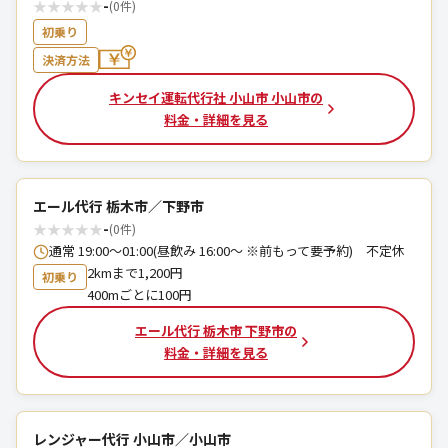
★
★
★
★
★
-
(0件)
初乗り
決済方法
キンセイ運転代行社 小山市 小山市の
料金・詳細を見る
エール代行 栃木市／下野市
★
★
★
★
★
-
(0件)
通常 19:00～01:00(昼飲み 16:00～ ※前もって要予約) 不定休
2kmまで1,200円
初乗り
400mごとに100円
エール代行 栃木市 下野市の
料金・詳細を見る
レンジャー代行 小山市／小山市