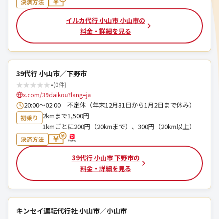
決済方法
イルカ代行 小山市 小山市の
料金・詳細を見る
39代行 小山市／下野市
★
★
★
★
★
-
(0件)
x.com/39daikou?lang=ja
20:00～02:00 不定休（年末12月31日から1月2日まで休み）
2kmまで1,500円
初乗り
1kmごとに200円（20kmまで）、300円（20km以上）
決済方法
39代行 小山市 下野市の
料金・詳細を見る
キンセイ運転代行社 小山市／小山市