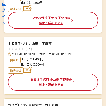
1㎞ごとに300円
ロ
決済方法
グ
イ
マッハ代行 下野市 下野市の
ン
料金・詳細を見る
ＢＥＳＴ代行 小山市／下野市
★
★
★
★
★
-
(0件)
平日 20:00～01:00 金曜・土曜 20:00～04:00
2kmまで1,400円
初乗り
1kmごとに200円
決済方法
ＢＥＳＴ代行 小山市 下野市の
料金・詳細を見る
カメゴリ代行 宇都宮市／さくら市