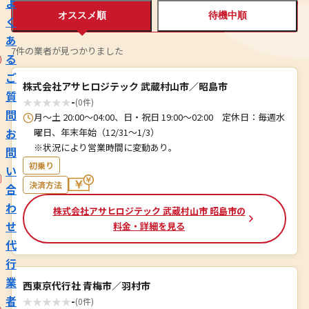
よ
オススメ順
待機中順
く
あ
7件の業者が見つかりました
る
ご
株式会社アサヒロジテック 武蔵村山市／昭島市
質
★
★
★
★
★
-
(0件)
問
月～土 20:00～04:00、日・祝日 19:00～02:00 定休日：毎週水
お
曜日、年末年始（12/31～1/3）
※状況により営業時間に変動あり。
問
初乗り
い
決済方法
合
わ
株式会社アサヒロジテック 武蔵村山市 昭島市の
せ
料金・詳細を見る
代
行
業
西東京代行社 青梅市／羽村市
者
★
★
★
★
★
-
(0件)