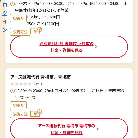
月〜木・日祝 18:00～03:00、金・土・祝日前 18:00～04:00 年
ロ
中無休(毎年12/31と1/1は休業)
グ
1.25㎞まで1,600円
初乗り
イ
250mごとに100円
ン
決済方法
西東京代行社 青梅市 羽村市の
料金・詳細を見る
アース運転代行 青梅市／青梅市
★
★
★
★
★
-
(0件)
18:30～翌03:00（祝休前日は04:00まで） 定休日：年末年始
12/31～1/3
初乗り
決済方法
アース運転代行 青梅市 青梅市の
料金・詳細を見る