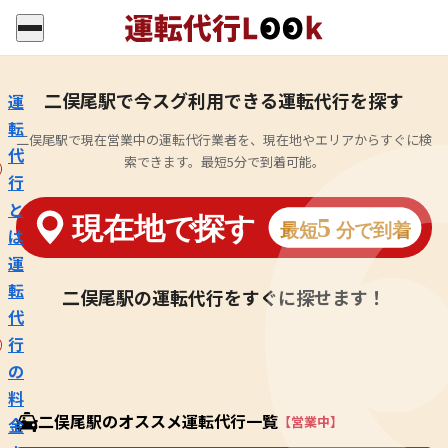
二俣尾駅で今スグ利用できる運転代行を探す
運
転
二俣尾駅で現在営業中の運転代行業者を、現在地やエリアからすぐに検
代
索できます。最短5分で到着可能。
行
と
は
運
転
二俣尾駅の運転代行をすぐに探せます！
代
行
の
料
二俣尾駅のオススメ運転代行一覧
【営業中】
金