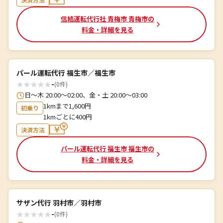
信結運転代行社 青梅市 青梅市の
料金・詳細を見る
パール運転代行 福生市／福生市
★
★
★
★
★
-
(0件)
日〜木 20:00〜02:00、金・土 20:00〜03:00
1kmまで1,600円
初乗り
1kmごとに400円
決済方法
パール運転代行 福生市 福生市の
料金・詳細を見る
サザン代行 羽村市／羽村市
★
★
★
★
★
-
(0件)