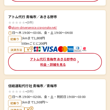
アトム代行 青梅市／あきる野市
★
★
★
★
★
-
(0件)
atom-driverservice.crayonsite.net/
日～木 19:00～03:00、金・土 19:00～04:00
1kmまで1,800円
初乗り
500mごとに200円
決済方法
アトム代行 青梅市 あきる野市の
料金・詳細を見る
信結運転代行社 青梅市／青梅市
★
★
★
★
★
-
(0件)
日〜木 19:00〜02:00、金・土・祝前日 19:00〜03:00
1kmまで1,500円〜
初乗り
決済方法