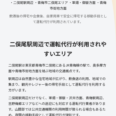
・二俣尾駅周辺 ・青梅市二俣尾エリア ・軍畑・御嶽方面 ・青梅
市街地方面
飲酒後の帰宅や会食後、自家用車で安全に帰宅する移動手段とし
て運転代行が利用されています。
二俣尾駅周辺で運転代行が利用されや
すいエリア
二俣尾駅は東京都青梅市二俣尾にあるJR青梅線の駅で、奥多摩方
面や青梅市街地方面を結ぶ地域の交通拠点です。
駅周辺は自然豊かな住宅地域が広がり、飲食店の利用、地域での
集まり、観光やレジャー後の帰宅手段として運転代行を利用する
方がいます。
二俣尾駅周辺だけでなく、軍畑・御嶽・沢井方面、青梅駅周辺、
吉野梅郷エリアなどへの送迎にも対応する運転代行業者がありま
す。山間部では公共交通機関の利用時間が限られる場合もあるた
め、夜間の移動手段として運転代行が便利です。