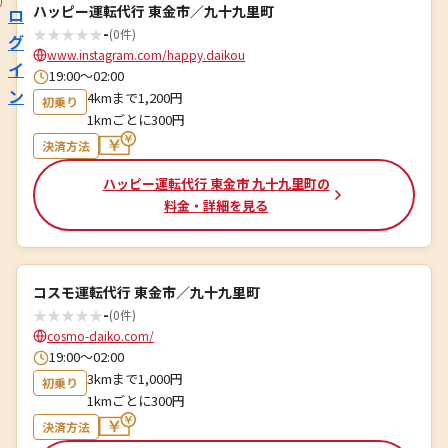
ハッピー運転代行 東金市／九十九里町
ロ
★
★
★
★
★
-
(0件)
グ
www.instagram.com/happy.daikou
イ
19:00〜02:00
ン
4kmまで1,200円
初乗り
1kmごとに300円
決済方法
ハッピー運転代行 東金市 九十九里町の
料金・詳細を見る
コスモ運転代行 東金市／九十九里町
★
★
★
★
★
-
(0件)
cosmo-daiko.com/
19:00～02:00
3kmまで1,000円
初乗り
1kmごとに300円
決済方法