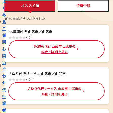
よ
オススメ順
待機中順
く
あ
4件の業者が見つかりました
る
ご
SK運転代行 山武市／山武市
質
★
★
★
★
★
-
(0件)
問
SK運転代行 山武市 山武市の
お
料金・詳細を見る
問
い
合
さゆり代行サービス 山武市／山武市
わ
★
★
★
★
★
-
(0件)
せ
さゆり代行サービス 山武市 山武市の
代
料金・詳細を見る
行
業
者