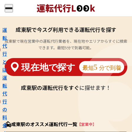
成東駅で今スグ利用できる運転代行を探す
運
転
成東駅で現在営業中の運転代行業者を、現在地やエリアからすぐに検索
代
できます。最短5分で到着可能。
行
と
は
運
転
成東駅の運転代行をすぐに探せます！
代
行
の
料
成東駅のオススメ運転代行一覧
【営業中】
金