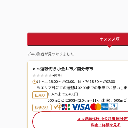
オススメ順
2件の業者が見つかりました
ａｓ運転代行 小金井市／国分寺市
★
★
★
★
★
-
(0件)
月～土 19:00～翌03:00、日・祝 18:30～翌02:00
※エリア外にての送迎は02:00までの乗車でお願いしま
1.9kmまで2,400円
初乗り
500mごとに200円(2.0km～11km未満)、500mご
決済方法
ａｓ運転代行 小金井市 国分寺
料金・詳細を見る