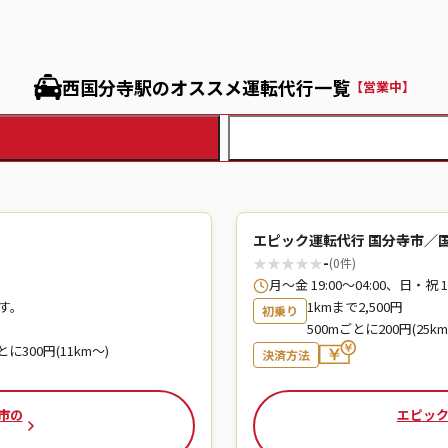
西国分寺駅のオススメ運転代行一覧
【営業中】
エピック運転代行 国分寺市／
★
★
★
★
★
-
(0件)
月〜金 19:00〜04:00、日・祝 
す。
1kmまで2,500円
初乗り
500mごとに200円(25k
とに300円(11km～)
決済方法
市の
エピック