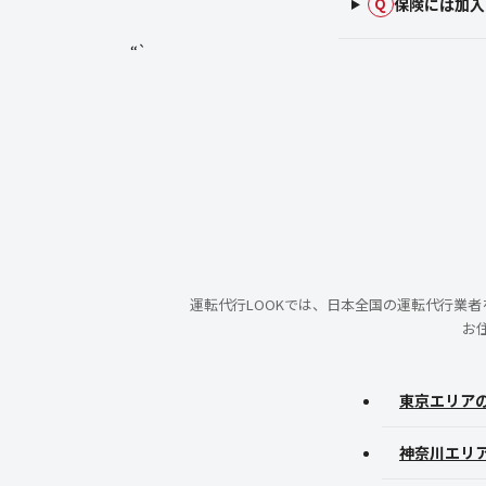
保険には加入
Q
“`
運転代行LOOKでは、日本全国の運転代行業
お
東京エリア
神奈川エリ