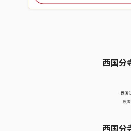
西国分
・西国分
飲酒
西国分