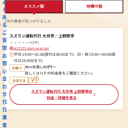
よ
オススメ順
待機中順
く
あ
1件の業者が見つかりました
る
ご
スズラン運転代行 大月市／上野原市
質
★
★
★
★
★
-
(0件)
問
ss22222.stars.ne.jp/sp/
平日 19:30～01:00(受付は00:30まで)、日・祝 19:30～00:00(受
お
付は23:30分まで)
問
4km未満1,400円～
初乗り
い
詳しくはＨＰの料金表をご確認ください。
合
決済方法
わ
スズラン運転代行 大月市 上野原市の
せ
料金・詳細を見る
代
行
業
者