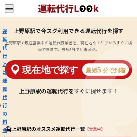
上野原駅で今スグ利用できる運転代行を探す
運
転
上野原駅で現在営業中の運転代行業者を、現在地やエリアからすぐに検
代
索できます。最短5分で到着可能。
行
と
は
運
転
上野原駅の運転代行をすぐに探せます！
代
行
の
料
上野原駅のオススメ運転代行一覧
【営業中】
金