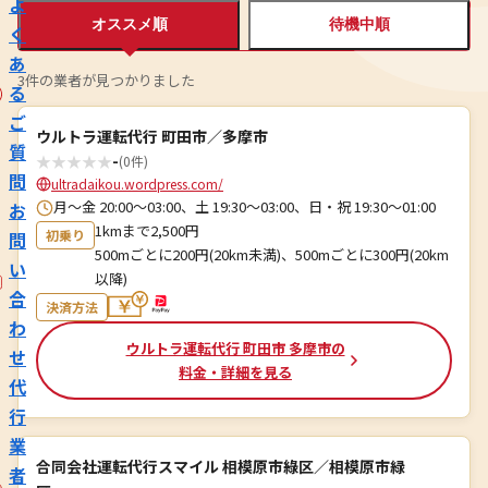
よ
オススメ順
待機中順
く
あ
3件の業者が見つかりました
る
ご
ウルトラ運転代行 町田市／多摩市
質
★
★
★
★
★
-
(0件)
問
ultradaikou.wordpress.com/
月～金 20:00～03:00、土 19:30～03:00、日・祝 19:30～01:00
お
1kmまで2,500円
初乗り
問
500mごとに200円(20km未満)、500mごとに300円(20km
い
以降)
合
決済方法
わ
ウルトラ運転代行 町田市 多摩市の
せ
料金・詳細を見る
代
行
業
合同会社運転代行スマイル 相模原市綠区／相模原市緑
者