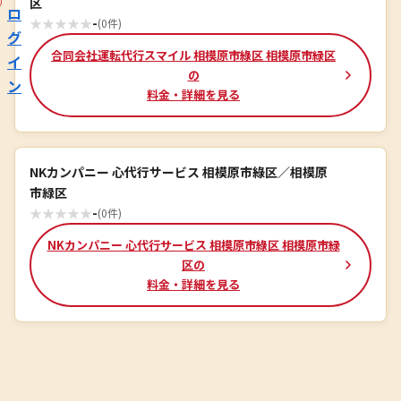
区
ロ
★
★
★
★
★
-
(0件)
グ
合同会社運転代行スマイル 相模原市綠区 相模原市緑区
イ
の
ン
料金・詳細を見る
NKカンパニー 心代行サービス 相模原市綠区／相模原
市緑区
★
★
★
★
★
-
(0件)
NKカンパニー 心代行サービス 相模原市綠区 相模原市緑
区の
料金・詳細を見る