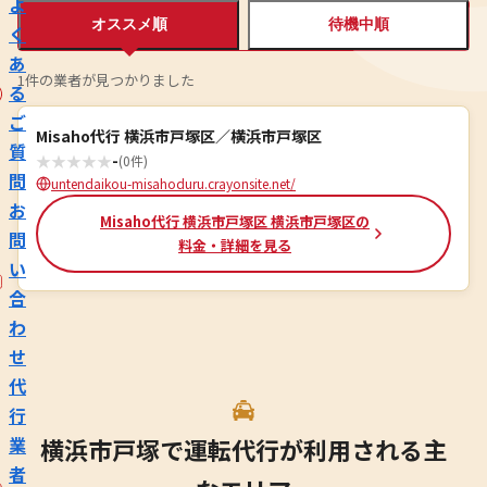
よ
オススメ順
待機中順
く
あ
1件の業者が見つかりました
る
ご
Misaho代行 横浜市戸塚区／横浜市戸塚区
質
★
★
★
★
★
-
(0件)
問
untendaikou-misahoduru.crayonsite.net/
お
Misaho代行 横浜市戸塚区 横浜市戸塚区の
問
料金・詳細を見る
い
合
わ
せ
代
行
業
横浜市戸塚で運転代行が利用される主
者