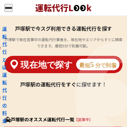
戸塚駅で今スグ利用できる運転代行を探す
運
転
戸塚駅で現在営業中の運転代行業者を、現在地やエリアからすぐに検索
代
できます。最短5分で到着可能。
行
と
は
運
転
戸塚駅の運転代行をすぐに探せます！
代
行
の
料
戸塚駅のオススメ運転代行一覧
【営業中】
金