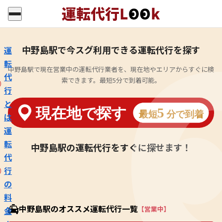
中野島駅で今スグ利用できる運転代行を探す
運
転
中野島駅で現在営業中の運転代行業者を、現在地やエリアからすぐに検
代
索できます。最短5分で到着可能。
行
と
は
運
転
中野島駅の運転代行をすぐに探せます！
代
行
の
料
中野島駅のオススメ運転代行一覧
【営業中】
金