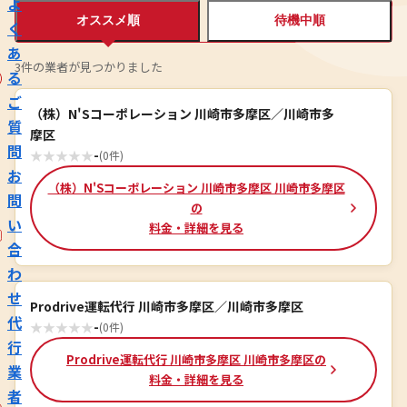
よ
オススメ順
待機中順
く
あ
3件の業者が見つかりました
る
ご
（株）N'Sコーポレーション 川崎市多摩区／川崎市多
質
摩区
問
★
★
★
★
★
-
(0件)
お
（株）N'Sコーポレーション 川崎市多摩区 川崎市多摩区
問
の
い
料金・詳細を見る
合
わ
せ
Prodrive運転代行 川崎市多摩区／川崎市多摩区
代
★
★
★
★
★
-
(0件)
行
Prodrive運転代行 川崎市多摩区 川崎市多摩区の
業
料金・詳細を見る
者