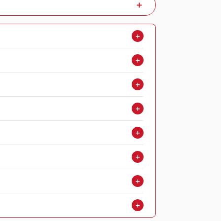
＋
＋
＋
＋
＋
＋
＋
＋
＋