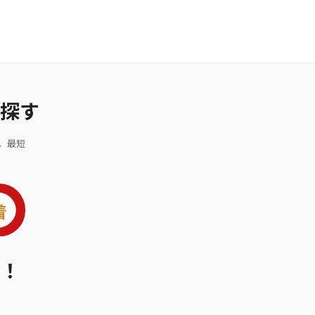
探す
。最短
！