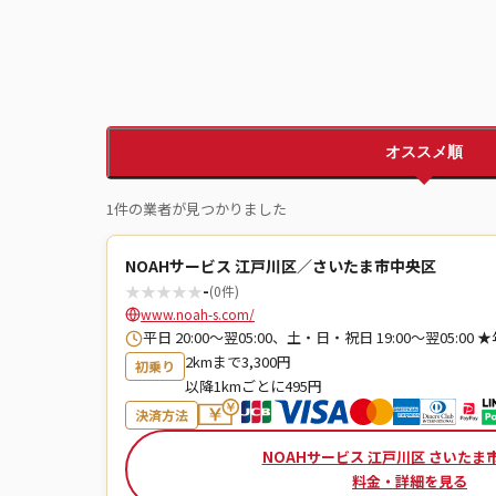
オススメ順
1件の業者が見つかりました
NOAHサービス 江戸川区／さいたま市中央区
★
★
★
★
★
-
(0件)
www.noah-s.com/
平日 20:00～翌05:00、土・日・祝日 19:00～翌05:
2kmまで3,300円
初乗り
以降1kmごとに495円
決済方法
NOAHサービス 江戸川区 さいたま
料金・詳細を見る