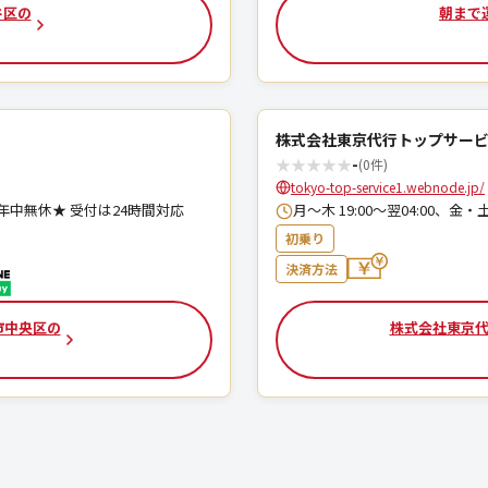
谷区の
朝まで
株式会社東京代行トップサービ
★
★
★
★
★
-
(0件)
tokyo-top-service1.webnode.jp/
00 ★年中無休★ 受付は24時間対応
月～木 19:00～翌04:00、金・土
初乗り
決済方法
市中央区の
株式会社東京代