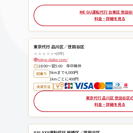
ME GU運転代行 台東区 世田
料金・詳細を見る
東京代行 品川区／世田谷区
★
★
★
★
★
-
(0件)
tokyo-daiko.com/
18:00～翌5:00 年中無休
5kmまで4,000円
初乗り
1kmごとに400円
決済方法
東京代行 品川区 世田谷区
料金・詳細を見る
GALAXY運転代行 板橋区／世田谷区