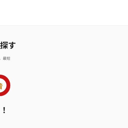
探す
。最短
！