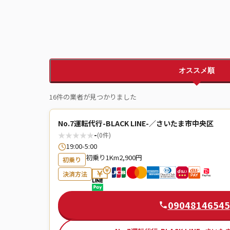
オススメ順
16件の業者が見つかりました
No.7運転代行-BLACK LINE-／さいたま市中央区
★
★
★
★
★
-
(0件)
19:00-5:00
初乗り1Km2,900円
初乗り
決済方法
09048146545