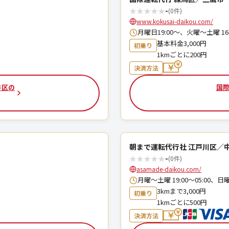
★
★
★
★
★
-
(0件)
www.kokusai-daikou.com/
月曜日19:00～、火曜〜土曜 16:
基本料金3,000円
初乗り
1kmごとに200円
決済方法
谷区の
国際
朝まで運転代行社 江戸川区／
★
★
★
★
★
-
(0件)
asamade-daikou.com/
月曜〜土曜 19:00〜05:00、日曜 1
3kmまで3,000円
初乗り
1kmごとに500円
決済方法