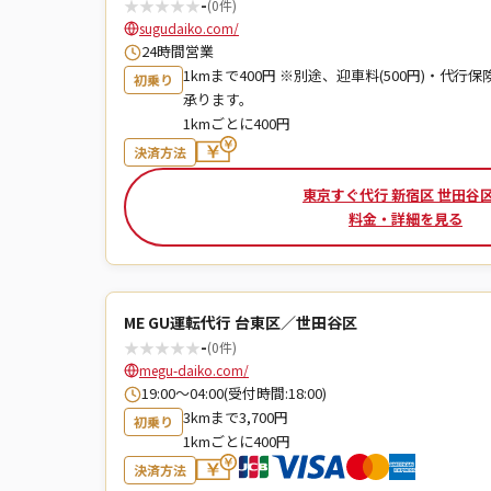
★
★
★
★
★
-
(0件)
sugudaiko.com/
24時間営業
1kmまで400円 ※別途、迎車料(500円)・代行保険
初乗り
承ります。
1kmごとに400円
決済方法
東京すぐ代行 新宿区 世田谷
料金・詳細を見る
ME GU運転代行 台東区／世田谷区
★
★
★
★
★
-
(0件)
megu-daiko.com/
19:00〜04:00(受付時間:18:00)
3kmまで3,700円
初乗り
1kmごとに400円
決済方法