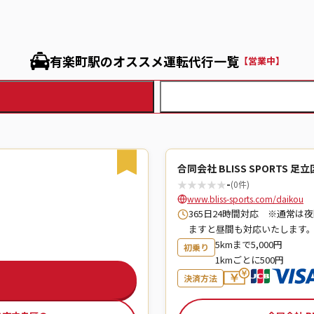
有楽町駅のオススメ運転代行一覧
【営業中】
合同会社 BLISS SPORTS 
★
★
★
★
★
-
(0件)
www.bliss-sports.com/daikou
365日24時間対応 ※通常
ますと昼間も対応いたします
5kmまで5,000円
初乗り
1kmごとに500円
決済方法