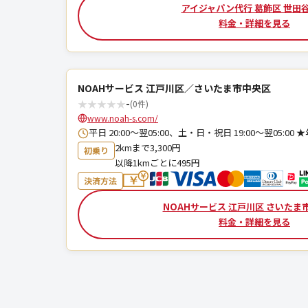
アイジャパン代行 葛飾区 世田
料金・詳細を見る
NOAHサービス 江戸川区／さいたま市中央区
★
★
★
★
★
-
(0件)
www.noah-s.com/
平日 20:00～翌05:00、土・日・祝日 19:00～翌05:
2kmまで3,300円
初乗り
以降1kmごとに495円
決済方法
NOAHサービス 江戸川区 さいたま
料金・詳細を見る