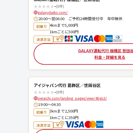
★
★
★
★
★
-
(0件)
galaxydaiko.com/
20:00～翌06:00 ご予約24時間受付中 年中無休
4kmまで5,000円
初乗り
1kmごとに500円
決済方法
GALAXY運転代行 板橋区 世田
料金・詳細を見る
アイジャパン代行 葛飾区／世田谷区
★
★
★
★
★
-
(0件)
peraichi.com/landing_pages/view/4bgs3/
19:00〜04:30
3kmまで2,500円
初乗り
1kmごとに350円
決済方法