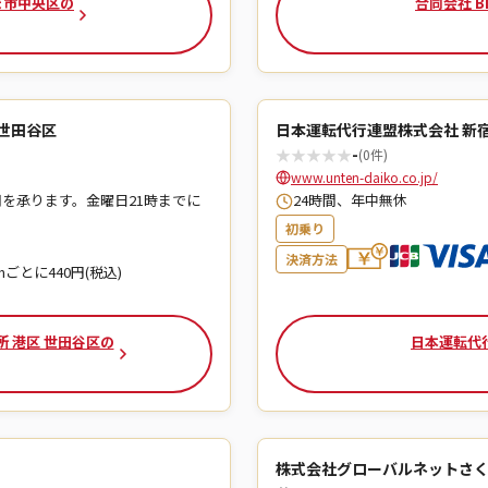
たま市中央区の
合同会社 BL
／世田谷区
日本運転代行連盟株式会社 新
★
★
★
★
★
-
(0件)
www.unten-daiko.co.jp/
用を承ります。金曜日21時までに
24時間、年中無休
初乗り
決済方法
mごとに440円(税込)
業所 港区 世田谷区の
日本運転代
株式会社グローバルネットさく