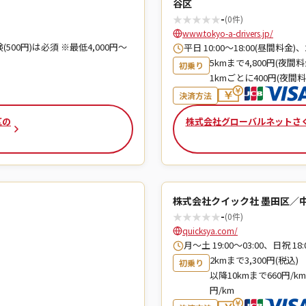
谷区
★
★
★
★
★
-
(0件)
www.tokyo-a-drivers.jp/
(500円)は必須 ※最低4,000円～
平日 10:00～18:00(昼間料金)
5kmまで4,800円(夜間料
初乗り
1kmごとに400円(夜間料
決済方法
区の
株式会社グローバルネットさく
株式会社クイック社 墨田区／
★
★
★
★
★
-
(0件)
quicksya.com/
月～土 19:00〜03:00、日祝 1
2kmまで3,300円(税込)
初乗り
以降10kmまで660円/km
円/km