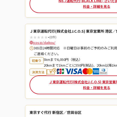
No.7運転代行-BLACK LINE- さい
料金・詳細を見る
Ｊ東京運転代行(株式会社J.C.O.S) 東京営業所 港区
★
★
★
★
★
-
(0件)
jcos.jp/daikou/
365日24時間対応 ※日曜日は事前のご予約のみご利
ご連絡ください。
5kmまで6,050円（税込）
初乗り
20kmまで1kmごとに550円(税込)、20km以降1k
決済方法
Ｊ東京運転代行(株式会社J.C.O.S) 東京営
料金・詳細を見る
東京すぐ代行 新宿区／世田谷区