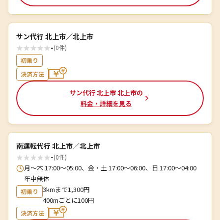
サン代行 北上市／北上市
★
★
★
★
★
-
(0件)
初乗り
決済方法
サン代行 北上市 北上市の
料金・詳細を見る
南運転代行 北上市／北上市
★
★
★
★
★
-
(0件)
月～木 17:00～05:00、金・土 17:00～06:00、日 17:00～04:00
年中無休
3kmまで1,300円
初乗り
400mごとに100円
決済方法