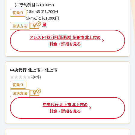
(ご予約受付は18:00～)
2.5kmまで1,200円
初乗り
5kmごとに1,000円
決済方法
アシスト代行(阿部運送) 花巻市 北上市の
料金・詳細を見る
中央代行 北上市／北上市
★
★
★
★
★
-
(0件)
初乗り
決済方法
中央代行 北上市 北上市の
料金・詳細を見る