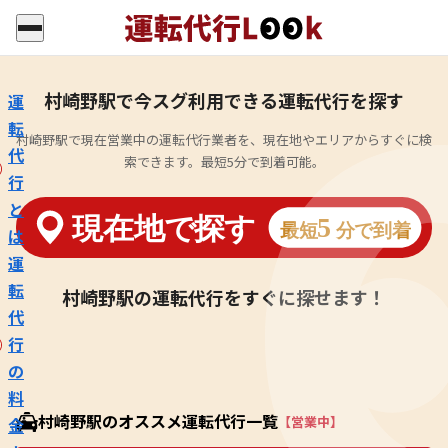
村崎野駅で今スグ利用できる運転代行を探す
運
転
村崎野駅で現在営業中の運転代行業者を、現在地やエリアからすぐに検
代
索できます。最短5分で到着可能。
行
と
は
運
転
村崎野駅の運転代行をすぐに探せます！
代
行
の
料
村崎野駅のオススメ運転代行一覧
【営業中】
金