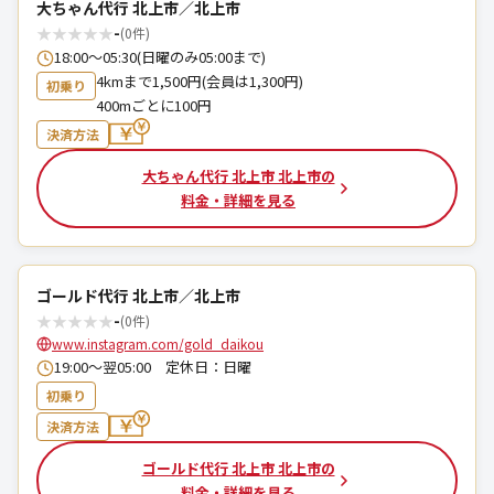
大ちゃん代行 北上市／北上市
★
★
★
★
★
-
(0件)
18:00～05:30(日曜のみ05:00まで)
4kmまで1,500円(会員は1,300円)
初乗り
400mごとに100円
決済方法
大ちゃん代行 北上市 北上市の
料金・詳細を見る
ゴールド代行 北上市／北上市
★
★
★
★
★
-
(0件)
www.instagram.com/gold_daikou
19:00〜翌05:00 定休日：日曜
初乗り
決済方法
ゴールド代行 北上市 北上市の
料金・詳細を見る