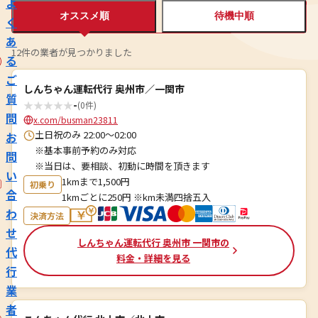
よ
オススメ順
待機中順
く
あ
12件の業者が見つかりました
る
ご
しんちゃん運転代行 奥州市／一関市
質
★
★
★
★
★
-
(0件)
問
x.com/busman23811
土日祝のみ 22:00～02:00
お
※基本事前予約のみ対応
問
※当日は、要相談、初動に時間を頂きます
い
1kmまで1,500円
初乗り
合
1kmごとに250円 ※km未満四捨五入
わ
決済方法
せ
しんちゃん運転代行 奥州市 一関市の
代
料金・詳細を見る
行
業
者