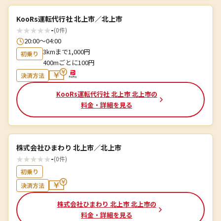
KooRs運転代行社 北上市／北上市
★
★
★
★
★
-
(0件)
20:00～04:00
3kmまで1,000円
初乗り
400mごとに100円
決済方法
KooRs運転代行社 北上市 北上市の
料金・詳細を見る
株式会社ひまわり 北上市／北上市
★
★
★
★
★
-
(0件)
初乗り
決済方法
株式会社ひまわり 北上市 北上市の
料金・詳細を見る