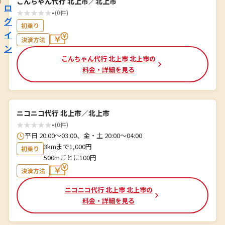
こんちゃん代行 北上市／北上市
ロ
★
★
★
★
★
-
(0件)
グ
初乗り
イ
決済方法
ン
こんちゃん代行 北上市 北上市の
料金・詳細を見る
ニコニコ代行 北上市／北上市
★
★
★
★
★
-
(0件)
平日 20:00～03:00、金・土 20:00～04:00
3kmまで1,000円
初乗り
500mごとに100円
決済方法
ニコニコ代行 北上市 北上市の
料金・詳細を見る