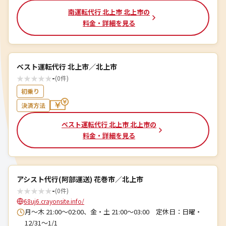
南運転代行 北上市 北上市の
料金・詳細を見る
ベスト運転代行 北上市／北上市
★
★
★
★
★
-
(0件)
初乗り
決済方法
ベスト運転代行 北上市 北上市の
料金・詳細を見る
アシスト代行(阿部運送) 花巻市／北上市
★
★
★
★
★
-
(0件)
68uj6.crayonsite.info/
月～木 21:00～02:00、金・土 21:00～03:00 定休日：日曜・
12/31〜1/1