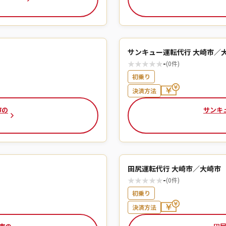
サンキュー運転代行 大崎市／
★
★
★
★
★
-
(0件)
初乗り
決済方法
市の
サンキ
田尻運転代行 大崎市／大崎市
★
★
★
★
★
-
(0件)
初乗り
決済方法