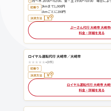
月～木 20:00～02:00、金・土 19:00～03:00 場合
2kmまで1,000円
初乗り
1kmごとに200円
決済方法
ぷーさん代行 大崎市 大崎市
料金・詳細を見る
ロイヤル運転代行 大崎市／大崎市
★
★
★
★
★
-
(0件)
初乗り
決済方法
ロイヤル運転代行 大崎市 大崎
料金・詳細を見る