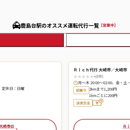
鹿島台駅のオススメ運転代行一覧
【営業中】
Ｒｉｃｈ代行 大崎市／大崎市
★
★
★
★
★
-
(0件)
月〜木 20:00～02:00、金・土
間） 定休日：日曜
2kmまで1,200円
初乗り
1kmごとに200円
決済方法
 大崎市の
Ｒｉ