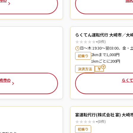
市の
田尻
らくてん運転代行 大崎市／大
★
★
★
★
★
-
(0件)
日～木 19:30～翌03:00、金・土 
2kmまで1,000円
初乗り
1kmごとに200円
決済方法
崎市の
らくて
宴運転代行(株式会社 宴) 大崎
★
★
★
★
★
-
(0件)
初乗り