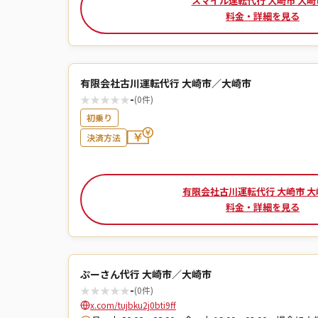
スマイル運転代行 大崎市 大崎
料金・詳細を見る
有限会社古川運転代行 大崎市／大崎市
★
★
★
★
★
-
(0件)
初乗り
決済方法
有限会社古川運転代行 大崎市 大
料金・詳細を見る
ぷーさん代行 大崎市／大崎市
★
★
★
★
★
-
(0件)
x.com/tujbku2j0bti9ff