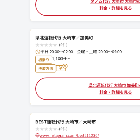
タノム代行 大崎市 大崎市
料金・詳細を見る
県北運転代行 大崎市／加美町
★
★
★
★
★
-
(0件)
平日 20:00〜02:00 金曜・土曜 20:00〜04:00
1,100円～
初乗り
決済方法
県北運転代行 大崎市 加美町
料金・詳細を見る
BEST運転代行 大崎市／大崎市
★
★
★
★
★
-
(0件)
www.instagram.com/best211230/