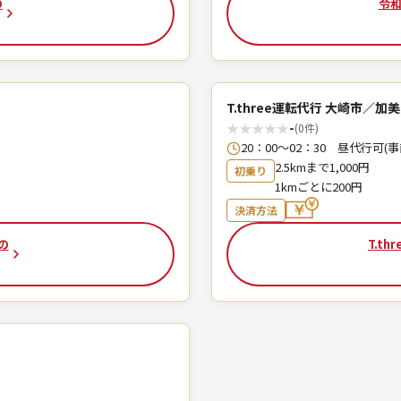
の
令和
T.three運転代行 大崎市／加
★
★
★
★
★
-
(0件)
20∶00～02∶30 昼代行可(
2.5kmまで1,000円
初乗り
1kmごとに200円
決済方法
の
T.t