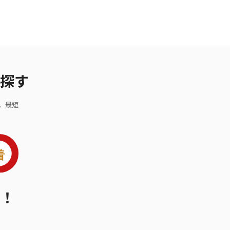
探す
。最短
！