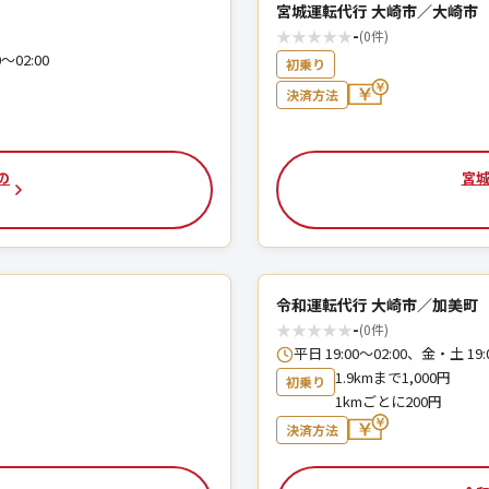
宮城運転代行 大崎市／大崎市
★
★
★
★
★
-
(0件)
～02:00
初乗り
決済方法
の
宮城
令和運転代行 大崎市／加美町
★
★
★
★
★
-
(0件)
平日 19:00〜02:00、金・土
1.9kmまで1,000円
初乗り
1kmごとに200円
決済方法