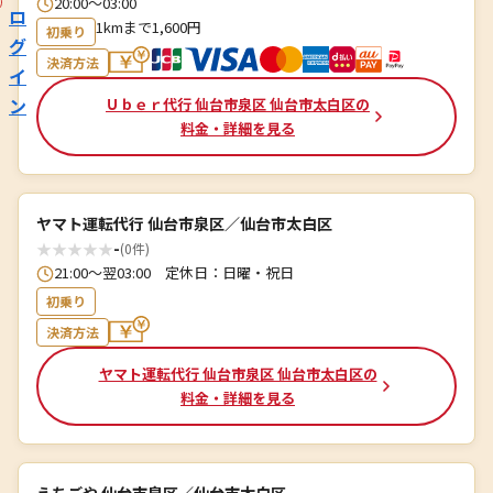
20:00〜03:00
ロ
1kmまで1,600円
初乗り
グ
決済方法
イ
ン
Ｕｂｅｒ代行 仙台市泉区 仙台市太白区の
料金・詳細を見る
ヤマト運転代行 仙台市泉区／仙台市太白区
★
★
★
★
★
-
(0件)
21:00～翌03:00 定休日：日曜・祝日
初乗り
決済方法
ヤマト運転代行 仙台市泉区 仙台市太白区の
料金・詳細を見る