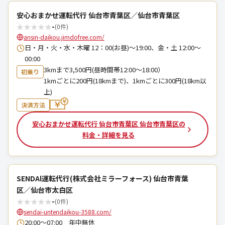
安心おまかせ運転代行 仙台市青葉区／仙台市青葉区
★
★
★
★
★
-
(0件)
ansin-daikou.jimdofree.com/
日・月・火・水・木曜 12：00(お昼)～19:00、金・土 12:00～
00:00
3kmまで3,500円(昼時間帯12:00～18:00）
初乗り
1kmごとに200円(18kmまで)、1kmごとに300円(18km以
上)
決済方法
安心おまかせ運転代行 仙台市青葉区 仙台市青葉区の
料金・詳細を見る
SENDAl運転代行(株式会社ミラーフォース) 仙台市青葉
区／仙台市太白区
★
★
★
★
★
-
(0件)
sendai-untendaikou-3588.com/
20:00〜07:00 年中無休