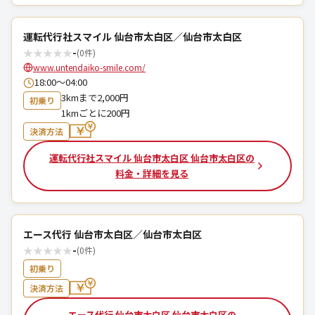
運転代行社スマイル 仙台市太白区／仙台市太白区
★
★
★
★
★
-
(0件)
www.untendaiko-smile.com/
18:00～04:00
3kmまで2,000円
初乗り
1kmごとに200円
決済方法
運転代行社スマイル 仙台市太白区 仙台市太白区の
料金・詳細を見る
エース代行 仙台市太白区／仙台市太白区
★
★
★
★
★
-
(0件)
初乗り
決済方法
エース代行 仙台市太白区 仙台市太白区の