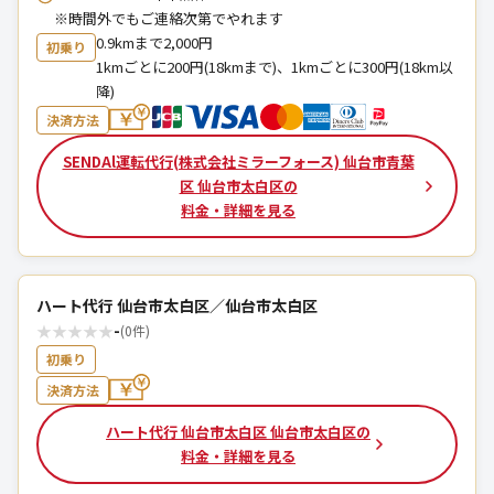
※時間外でもご連絡次第でやれます
0.9kmまで2,000円
初乗り
1kmごとに200円(18kmまで)、1kmごとに300円(18km以
降)
決済方法
SENDAl運転代行(株式会社ミラーフォース) 仙台市青葉
区 仙台市太白区の
料金・詳細を見る
ハート代行 仙台市太白区／仙台市太白区
★
★
★
★
★
-
(0件)
初乗り
決済方法
ハート代行 仙台市太白区 仙台市太白区の
料金・詳細を見る