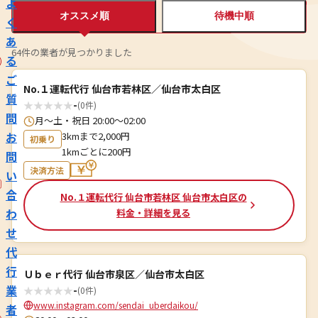
よ
オススメ順
待機中順
く
あ
64件の業者が見つかりました
る
ご
No.１運転代行 仙台市若林区／仙台市太白区
質
★
★
★
★
★
-
(0件)
問
月〜土・祝日 20:00〜02:00
お
3kmまで2,000円
初乗り
1kmごとに200円
問
決済方法
い
合
No.１運転代行 仙台市若林区 仙台市太白区の
わ
料金・詳細を見る
せ
代
行
Ｕｂｅｒ代行 仙台市泉区／仙台市太白区
業
★
★
★
★
★
-
(0件)
www.instagram.com/sendai_uberdaikou/
者