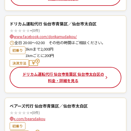
ドリカム運転代行 仙台市青葉区／仙台市太白区
★
★
★
★
★
-
(0件)
www.facebook.com/dorikamudaikou/
全日 20:00〜02:00 その他の時間はご相談ください。
3kmまで2,000円
初乗り
1kmごとに200円
決済方法
ドリカム運転代行 仙台市青葉区 仙台市太白区の
料金・詳細を見る
ベアーズ代行 仙台市青葉区／仙台市太白区
★
★
★
★
★
-
(0件)
x.com/bearsdaikou
初乗り