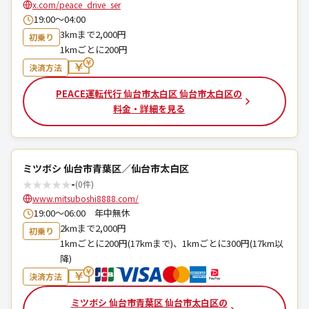
x.com/peace_drive_ser
19:00～04:00
3kmまで2,000円
初乗り
1kmごとに200円
決済方法
PEACE運転代行 仙台市太白区 仙台市太白区の
料金・詳細を見る
ミツボシ 仙台市青葉区／仙台市太白区
★
★
★
★
★
-
(0件)
www.mitsuboshi8888.com/
19:00～06:00 年中無休
2kmまで2,000円
初乗り
1kmごとに200円(17kmまで)、1kmごとに300円(17km以
降)
決済方法
ミツボシ 仙台市青葉区 仙台市太白区の