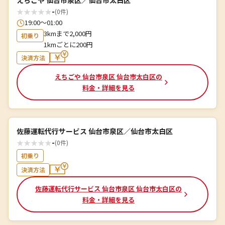
えちごや 仙台市泉区／仙台市太白区
★
★
★
★
★
-
(0件)
19:00〜01:00
3kmまで2,000円
初乗り
1kmごとに200円
決済方法
えちごや 仙台市泉区 仙台市太白区の
料金・詳細を見る
佐藤運転代行サービス 仙台市泉区／仙台市太白区
★
★
★
★
★
-
(0件)
初乗り
決済方法
佐藤運転代行サービス 仙台市泉区 仙台市太白区の
料金・詳細を見る