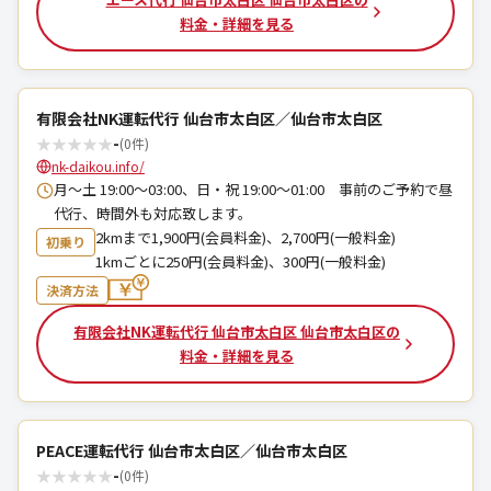
料金・詳細を見る
有限会社NK運転代行 仙台市太白区／仙台市太白区
★
★
★
★
★
-
(0件)
nk-daikou.info/
月〜土 19:00～03:00、日・祝 19:00～01:00 事前のご予約で昼
代行、時間外も対応致します。
2kmまで1,900円(会員料金)、2,700円(一般料金)
初乗り
1kmごとに250円(会員料金)、300円(一般料金)
決済方法
有限会社NK運転代行 仙台市太白区 仙台市太白区の
料金・詳細を見る
PEACE運転代行 仙台市太白区／仙台市太白区
★
★
★
★
★
-
(0件)