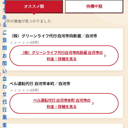
よ
オススメ順
待機中順
く
あ
5件の業者が見つかりました
る
ご
（株）グリーンライフ代行白河市向新蔵／白河市
質
★
★
★
★
★
-
(0件)
問
（株）グリーンライフ代行白河市向新蔵 白河市の
お
料金・詳細を見る
問
い
合
ベル運転代行 白河市本町／白河市
わ
★
★
★
★
★
-
(0件)
せ
ベル運転代行 白河市本町 白河市の
代
料金・詳細を見る
行
業
者