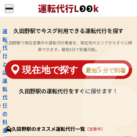
久田野駅で今スグ利用できる運転代行を探す
運
転
久田野駅で現在営業中の運転代行業者を、現在地やエリアからすぐに検
代
索できます。最短5分で到着可能。
行
と
は
運
転
久田野駅の運転代行をすぐに探せます！
代
行
の
料
久田野駅のオススメ運転代行一覧
【営業中】
金