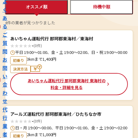
よ
オススメ順
待機中順
く
あ
4件の業者が見つかりました
る
ご
あいちゃん運転代行 那珂郡東海村／東海村
質
★
★
★
★
★
-
(0件)
問
平日 19:00～01:00、金・土 19:00～02:00、日・祝 19:00～00:00
お
3kmまで1,400円
初乗り
問
決済方法
い
あいちゃん運転代行 那珂郡東海村 東海村の
合
料金・詳細を見る
わ
せ
代
アールズ運転代行 那珂郡東海村／ひたちなか市
行
★
★
★
★
★
-
(0件)
業
日・月 19:00〜00:00、平日 19:00〜01:00、金・土 19:00〜02:00
者
2kmまで1,000円
初乗り