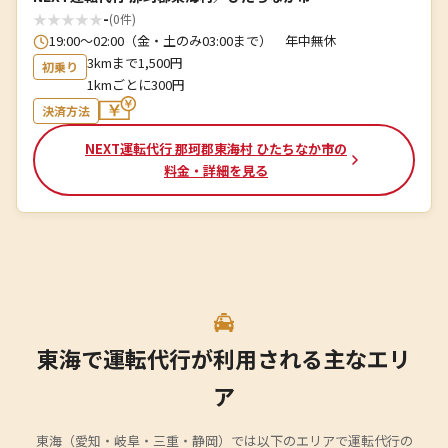
★
★
★
★
★
-
(0件)
19:00～02:00（金・土のみ03:00まで） 年中無休
3kmまで1,500円
初乗り
1kmごとに300円
決済方法
NEXT運転代行 那珂郡東海村 ひたちなか市の
料金・詳細を見る
東海で運転代行が利用される主なエリ
ア
東海（愛知・岐阜・三重・静岡）では以下のエリアで運転代行の