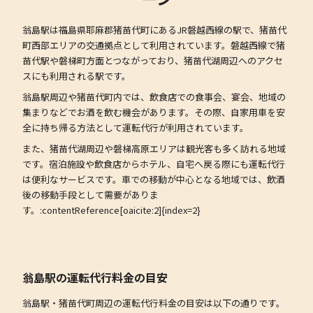
翁島駅は福島県耶麻郡猪苗代町にあるJR磐越西線の駅で、猪苗代
町西部エリアの交通拠点として利用されています。磐越西線で猪
苗代駅や磐梯町方面とつながっており、猪苗代湖周辺へのアクセ
スにも利用される駅です。
翁島駅周辺や猪苗代町内では、飲食店での食事会、宴会、地域の
集まりなどでお酒を飲む機会があります。その際、自家用車を安
全に持ち帰る方法として運転代行が利用されています。
また、猪苗代湖周辺や磐梯高原エリアは観光客も多く訪れる地域
です。宿泊施設や飲食店からホテル、自宅へ戻る際にも運転代行
は便利なサービスです。車での移動が中心となる地域では、飲酒
後の移動手段として需要がありま
す。:contentReference[oaicite:2]{index=2}
翁島駅の運転代行料金の目安
翁島駅・猪苗代町周辺の運転代行料金の目安は以下の通りです。