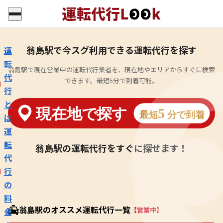
翁島駅で今スグ利用できる運転代行を探す
運
転
翁島駅で現在営業中の運転代行業者を、現在地やエリアからすぐに検索
代
できます。最短5分で到着可能。
行
と
は
運
転
翁島駅の運転代行をすぐに探せます！
代
行
の
料
翁島駅のオススメ運転代行一覧
【営業中】
金