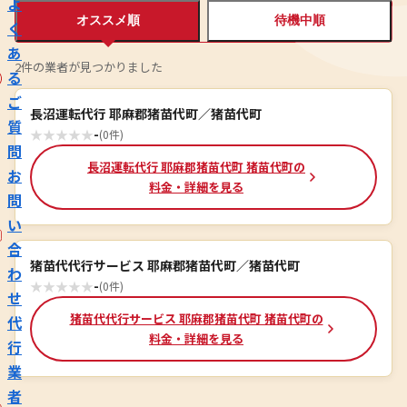
よ
オススメ順
待機中順
く
あ
2件の業者が見つかりました
る
ご
長沼運転代行 耶麻郡猪苗代町／猪苗代町
質
★
★
★
★
★
-
(0件)
問
長沼運転代行 耶麻郡猪苗代町 猪苗代町の
お
料金・詳細を見る
問
い
合
猪苗代代行サービス 耶麻郡猪苗代町／猪苗代町
わ
★
★
★
★
★
-
(0件)
せ
猪苗代代行サービス 耶麻郡猪苗代町 猪苗代町の
代
料金・詳細を見る
行
業
者