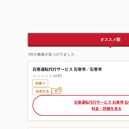
オススメ順
7件の業者が見つかりました
石巻運転代行サービス 石巻市／石巻市
★
★
★
★
★
-
(0件)
初乗り
決済方法
石巻運転代行サービス 石巻市 石
料金・詳細を見る