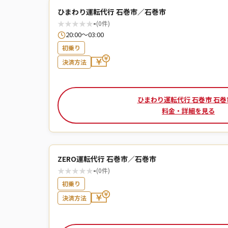
ひまわり運転代行 石巻市／石巻市
★
★
★
★
★
-
(0件)
20:00～03:00
初乗り
決済方法
ひまわり運転代行 石巻市 石巻
料金・詳細を見る
ZERO運転代行 石巻市／石巻市
★
★
★
★
★
-
(0件)
初乗り
決済方法