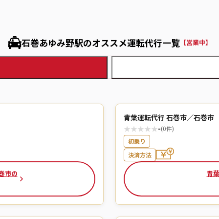
石巻あゆみ野駅のオススメ運転代行一覧
【営業中】
青葉運転代行 石巻市／石巻市
★
★
★
★
★
-
(0件)
初乗り
決済方法
巻市の
青葉