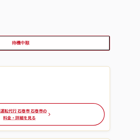
待機中順
運転代行 石巻市 石巻市の
料金・詳細を見る