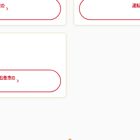
市の
運転
 石巻市の