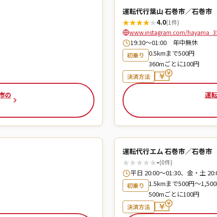
運転代行葉山 石巻市／石巻市
★
★
★
★
★
4.0
(1件)
www.instagram.com/hayama_3
19:30〜01:00 年中無休
0.5kmまで500円
初乗り
360mごとに100円
決済方法
市の
運転
運転代行エム 石巻市／石巻市
★
★
★
★
★
-
(0件)
平日 20:00～01:30、金・土 2
1.5kmまで500円〜1,50
初乗り
500mごとに100円
決済方法