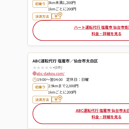
3km未満1,200円
初乗り
1kmごとに200円
決済方法
ハート運転代行 塩竈市 仙台市青
料金・詳細を見る
ABC運転代行 塩竈市／仙台市太白区
★
★
★
★
★
-
(0件)
abc-daikou.com/
19:00～翌04:00 定休日：日曜
2.9kmまで2,000円
初乗り
1kmごとに200円
決済方法
ABC運転代行 塩竈市 仙台市太
料金・詳細を見る