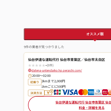
オススメ順
9件の業者が見つかりました
仙台伊達な運転代行 仙台市青葉区／仙台市太白区
★
★
★
★
★
-
(0件)
datena-untendaiko.hp.peraichi.com/
20:00～02:00
2kmまで2,000円
初乗り
1kmごとに500円
決済方法
仙台伊達な運転代行 仙台市青葉区 仙
料金・詳細を見る