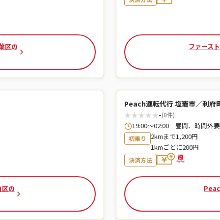
葉区の
ファースト
Peach運転代行 塩竈市／利府
★
★
★
★
★
-
(0件)
19:00～02:00 昼間、時間外要
2kmまで1,200円
初乗り
1kmごとに200円
決済方法
白区の
Pea