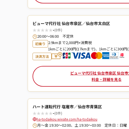
ピューマ代行社 仙台市泉区／仙台市太白区
★
★
★
★
★
-
(0件)
20:00〜06:00 不定休
2.9kmまで2,000円+消費税
初乗り
1kmごとに200円(17kmまで)、1kmごとに300円(
決済方法
ピューマ代行社 仙台市泉区 仙台
料金・詳細を見る
ハート運転代行 塩竈市／仙台市青葉区
★
★
★
★
★
-
(0件)
ha-todaikou.wixsite.com/ha-todaikou
月～金 19:30～02:00、土 19:30～03:00 定休日：日曜