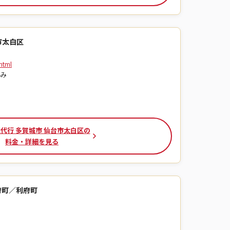
市太白区
.html
のみ
代行 多賀城市 仙台市太白区の
料金・詳細を見る
府町／利府町