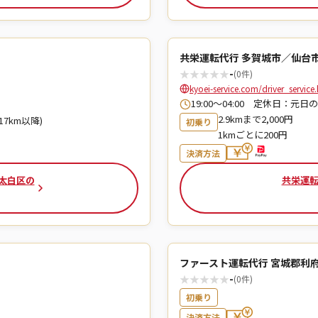
共栄運転代行 多賀城市／仙台
★
★
★
★
★
-
(0件)
kyoei-service.com/driver_service
19:00～04:00 定休日：元日
2.9kmまで2,000円
17km以降)
初乗り
1kmごとに200円
決済方法
市太白区の
共栄運転
ファースト運転代行 宮城郡利
★
★
★
★
★
-
(0件)
初乗り
決済方法