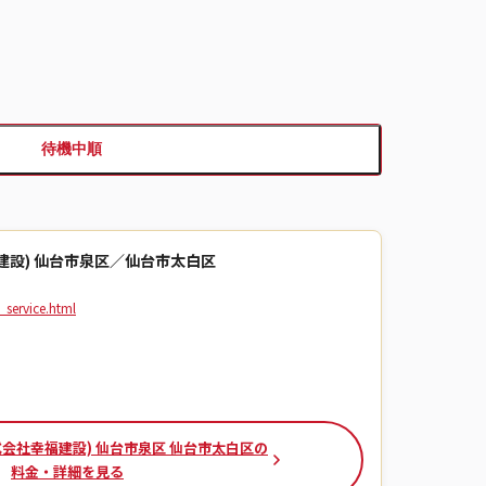
待機中順
建設) 仙台市泉区／仙台市太白区
service.html
式会社幸福建設) 仙台市泉区 仙台市太白区の
料金・詳細を見る