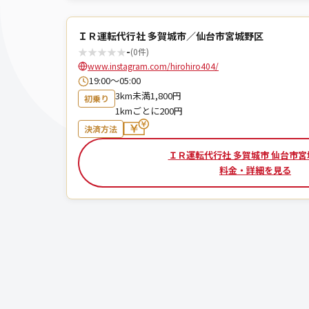
ＩＲ運転代行社 多賀城市／仙台市宮城野区
★
★
★
★
★
-
(0件)
www.instagram.com/hirohiro404/
19:00～05:00
3km未満1,800円
初乗り
1kmごとに200円
決済方法
ＩＲ運転代行社 多賀城市 仙台市
料金・詳細を見る