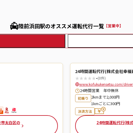
陸前浜田駅のオススメ運転代行一覧
【営業中】
24時間運転代行(株式会社幸福
★
★
★
★
★
-
(0件)
www.kofukukensetsu.com/driver_
24時間営業 年中無休
2kmまで2,000円
初乗り
1kmごとに300円
決済方法
台市太白区の
24時間運転代行(株