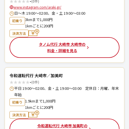
★
★
★
★
★
-
(0件)
www.instagram.com/araki.gr/
日～木 19:00～02:00、金・土 19:00～03:00
3kmまで1,000円
初乗り
1kmごとに200円
決済方法
タノム代行 大崎市 大崎市の
料金・詳細を見る
令和運転代行 大崎市／加美町
★
★
★
★
★
-
(0件)
平日 19:00〜02:00、金・土 19:00〜03:00 定休日：月曜、年末
年始
1.9kmまで1,000円
初乗り
1kmごとに200円
決済方法
令和運転代行 大崎市 加美町の