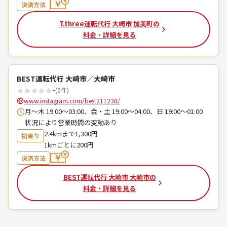
決済方法
T.three運転代行 大崎市 加美町の
料金・詳細を見る
BEST運転代行 大崎市／大崎市
★
★
★
★
★
-
(0件)
www.instagram.com/best211230/
月～木 19:00～03:00、金・土 19:00～04:00、日 19:00～01:00
状況により営業時間の変動あり
2.4kmまで1,300円
初乗り
1kmごとに200円
決済方法
BEST運転代行 大崎市 大崎市の
料金・詳細を見る