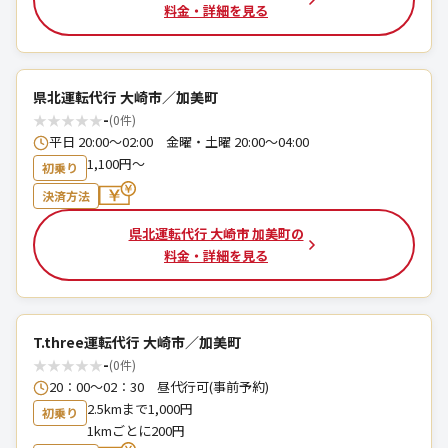
料金・詳細を見る
県北運転代行 大崎市／加美町
★
★
★
★
★
-
(0件)
平日 20:00〜02:00 金曜・土曜 20:00〜04:00
1,100円～
初乗り
決済方法
県北運転代行 大崎市 加美町の
料金・詳細を見る
T.three運転代行 大崎市／加美町
★
★
★
★
★
-
(0件)
20∶00～02∶30 昼代行可(事前予約)
2.5kmまで1,000円
初乗り
1kmごとに200円