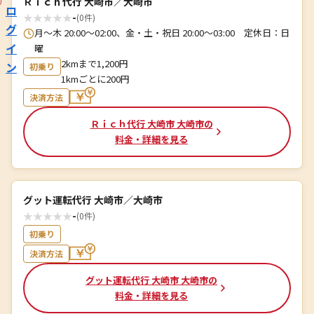
Ｒｉｃｈ代行 大崎市／大崎市
ロ
★
★
★
★
★
-
(0件)
グ
月〜木 20:00～02:00、金・土・祝日 20:00～03:00 定休日：日
イ
曜
2kmまで1,200円
ン
初乗り
1kmごとに200円
決済方法
Ｒｉｃｈ代行 大崎市 大崎市の
料金・詳細を見る
グット運転代行 大崎市／大崎市
★
★
★
★
★
-
(0件)
初乗り
決済方法
グット運転代行 大崎市 大崎市の
料金・詳細を見る