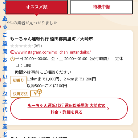
よ
オススメ順
待機中順
く
あ
19件の業者が見つかりました
る
ご
もーちゃん運転代行 遠田郡美里町／大崎市
質
★
★
★
★
★
-
(0件)
問
www.instagram.com/mo_chan_untendaiko/
平日 20:00〜00:00、金・土 20:00〜01:00（受付時間） 定休
お
日：日曜
問
時間外は事前にご相談ください
い
1.9kmまで1,000円、2.4kmまで1,200円
初乗り
合
以降500mごとに100円
わ
決済方法
せ
もーちゃん運転代行 遠田郡美里町 大崎市の
代
料金・詳細を見る
行
業
者