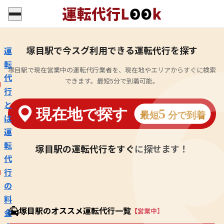
塚目駅で今スグ利用できる運転代行を探す
運
転
塚目駅で現在営業中の運転代行業者を、現在地やエリアからすぐに検索
代
できます。最短5分で到着可能。
行
と
は
運
転
塚目駅の運転代行をすぐに探せます！
代
行
の
料
塚目駅のオススメ運転代行一覧
【営業中】
金