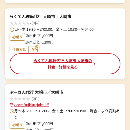
らくてん運転代行 大崎市／大崎市
★
★
★
★
★
-
(0件)
日～木 19:30～翌03:00、金・土 19:30～翌04:00
2kmまで1,000円
初乗り
1kmごとに200円
決済方法
らくてん運転代行 大崎市 大崎市の
料金・詳細を見る
ぷーさん代行 大崎市／大崎市
★
★
★
★
★
-
(0件)
x.com/tujbku2j0bti9ff
月～木 20:00～02:00、金・土 19:00～03:00 場合により変動あ
り
2kmまで1,000円
初乗り
1kmごとに200円