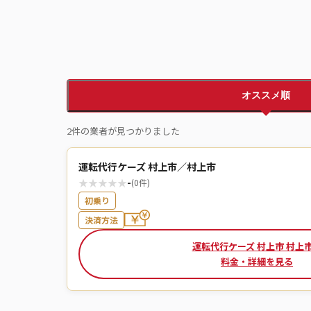
オススメ順
2件の業者が見つかりました
運転代行ケーズ 村上市／村上市
★
★
★
★
★
-
(0件)
初乗り
決済方法
運転代行ケーズ 村上市 村上
料金・詳細を見る