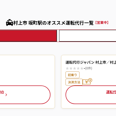
村上市 坂町駅のオススメ運転代行一覧
【営業中】
運転代行ジャパン 村上市／村
★
★
★
★
★
-
(0件)
初乗り
決済方法
市の
運転代