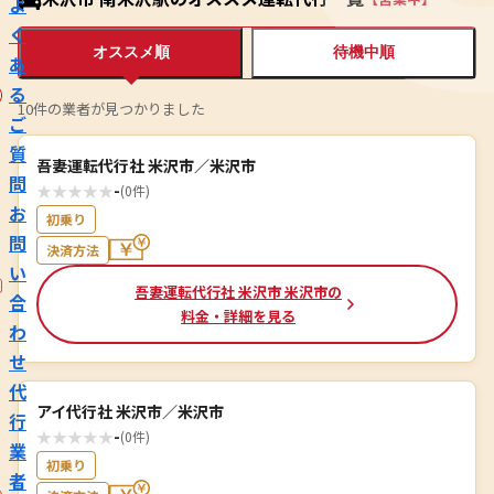
よ
く
オススメ順
待機中順
あ
る
10件の業者が見つかりました
ご
質
吾妻運転代行社 米沢市／米沢市
問
★
★
★
★
★
-
(0件)
お
初乗り
問
決済方法
い
吾妻運転代行社 米沢市 米沢市の
合
料金・詳細を見る
わ
せ
代
アイ代行社 米沢市／米沢市
行
★
★
★
★
★
-
(0件)
業
初乗り
者