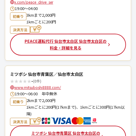
x.com/peace_drive_ser
19:00～04:00
3kmまで2,000円
初乗り
1kmごとに200円
決済方法
PEACE運転代行 仙台市太白区 仙台市太白区の
料金・詳細を見る
ミツボシ 仙台市青葉区／仙台市太白区
★
★
★
★
★
-
(0件)
www.mitsuboshi8888.com/
19:00～06:00 年中無休
2kmまで2,000円
初乗り
1kmごとに200円(17kmまで)、1kmごとに300円(17km以
降)
決済方法
ミツボシ 仙台市青葉区 仙台市太白区の