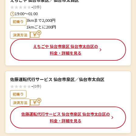
えちごや 仙台市泉区／仙台市太白区
★
★
★
★
★
-
(0件)
19:00〜01:00
3kmまで2,000円
初乗り
1kmごとに200円
決済方法
えちごや 仙台市泉区 仙台市太白区の
料金・詳細を見る
佐藤運転代行サービス 仙台市泉区／仙台市太白区
★
★
★
★
★
-
(0件)
初乗り
決済方法
佐藤運転代行サービス 仙台市泉区 仙台市太白区の
料金・詳細を見る