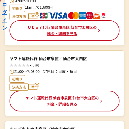
20:00〜03:00
ロ
1kmまで1,600円
初乗り
グ
決済方法
イ
ン
Ｕｂｅｒ代行 仙台市泉区 仙台市太白区の
料金・詳細を見る
ヤマト運転代行 仙台市泉区／仙台市太白区
★
★
★
★
★
-
(0件)
21:00～翌03:00 定休日：日曜・祝日
初乗り
決済方法
ヤマト運転代行 仙台市泉区 仙台市太白区の
料金・詳細を見る