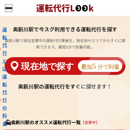
奥新川駅で今スグ利用できる運転代行を探す
運
転
奥新川駅で現在営業中の運転代行業者を、現在地やエリアからすぐに検
代
索できます。最短5分で到着可能。
行
と
は
運
転
奥新川駅の運転代行をすぐに探せます！
代
行
の
料
奥新川駅のオススメ運転代行一覧
【営業中】
金