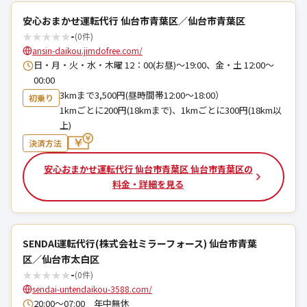
安心おまかせ運転代行 仙台市青葉区／仙台市青葉区
★
★
★
★
★
-
(0件)
ansin-daikou.jimdofree.com/
日・月・火・水・木曜 12：00(お昼)～19:00、金・土 12:00～
00:00
3kmまで3,500円(昼時間帯12:00～18:00）
初乗り
1kmごとに200円(18kmまで)、1kmごとに300円(18km以
上)
決済方法
安心おまかせ運転代行 仙台市青葉区 仙台市青葉区の
料金・詳細を見る
SENDAl運転代行(株式会社ミラーフォース) 仙台市青葉
区／仙台市太白区
★
★
★
★
★
-
(0件)
sendai-untendaikou-3588.com/
20:00〜07:00 年中無休