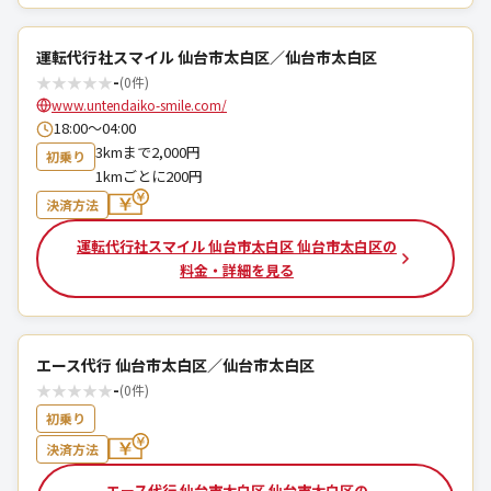
運転代行社スマイル 仙台市太白区／仙台市太白区
★
★
★
★
★
-
(0件)
www.untendaiko-smile.com/
18:00～04:00
3kmまで2,000円
初乗り
1kmごとに200円
決済方法
運転代行社スマイル 仙台市太白区 仙台市太白区の
料金・詳細を見る
エース代行 仙台市太白区／仙台市太白区
★
★
★
★
★
-
(0件)
初乗り
決済方法
エース代行 仙台市太白区 仙台市太白区の