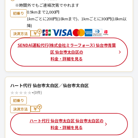
※時間外でもご連絡次第でやれます
0.9kmまで2,000円
初乗り
1kmごとに200円(18kmまで)、1kmごとに300円(18km以
降)
決済方法
SENDAl運転代行(株式会社ミラーフォース) 仙台市青葉
区 仙台市太白区の
料金・詳細を見る
ハート代行 仙台市太白区／仙台市太白区
★
★
★
★
★
-
(0件)
初乗り
決済方法
ハート代行 仙台市太白区 仙台市太白区の
料金・詳細を見る