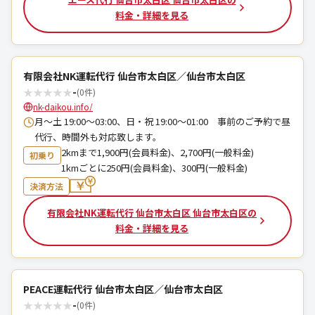
料金・詳細を見る
有限会社NK運転代行 仙台市太白区／仙台市太白区
★
★
★
★
★
-
(0件)
nk-daikou.info/
月〜土 19:00～03:00、日・祝 19:00～01:00 事前のご予約で昼
代行、時間外も対応致します。
2kmまで1,900円(会員料金)、2,700円(一般料金)
初乗り
1kmごとに250円(会員料金)、300円(一般料金)
決済方法
有限会社NK運転代行 仙台市太白区 仙台市太白区の
料金・詳細を見る
PEACE運転代行 仙台市太白区／仙台市太白区
★
★
★
★
★
-
(0件)