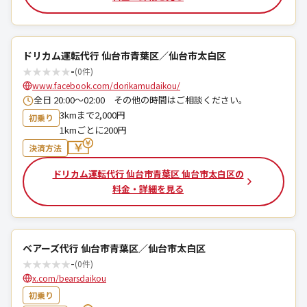
ドリカム運転代行 仙台市青葉区／仙台市太白区
★
★
★
★
★
-
(0件)
www.facebook.com/dorikamudaikou/
全日 20:00〜02:00 その他の時間はご相談ください。
3kmまで2,000円
初乗り
1kmごとに200円
決済方法
ドリカム運転代行 仙台市青葉区 仙台市太白区の
料金・詳細を見る
ベアーズ代行 仙台市青葉区／仙台市太白区
★
★
★
★
★
-
(0件)
x.com/bearsdaikou
初乗り