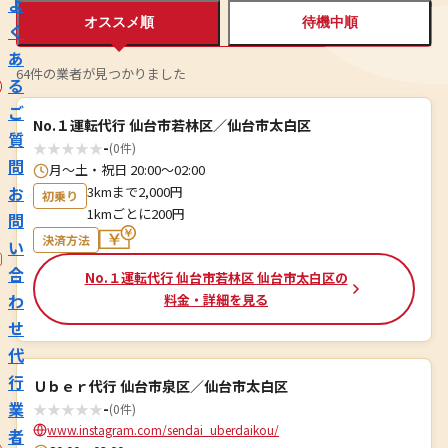
よ
オススメ順
待機中順
く
あ
64件の業者が見つかりました
る
ご
No.１運転代行 仙台市若林区／仙台市太白区
質
★
★
★
★
★
-
(0件)
問
月〜土・祝日 20:00〜02:00
お
3kmまで2,000円
初乗り
1kmごとに200円
問
決済方法
い
合
No.１運転代行 仙台市若林区 仙台市太白区の
わ
料金・詳細を見る
せ
代
行
Ｕｂｅｒ代行 仙台市泉区／仙台市太白区
業
★
★
★
★
★
-
(0件)
www.instagram.com/sendai_uberdaikou/
者