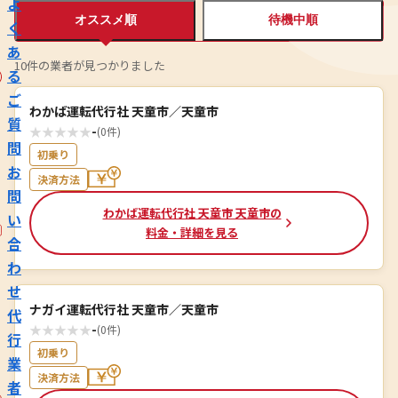
よ
オススメ順
待機中順
く
あ
10件の業者が見つかりました
る
ご
わかば運転代行社 天童市／天童市
質
★
★
★
★
★
-
(0件)
問
初乗り
お
決済方法
問
わかば運転代行社 天童市 天童市の
い
料金・詳細を見る
合
わ
せ
ナガイ運転代行社 天童市／天童市
代
★
★
★
★
★
-
(0件)
行
初乗り
業
決済方法
者