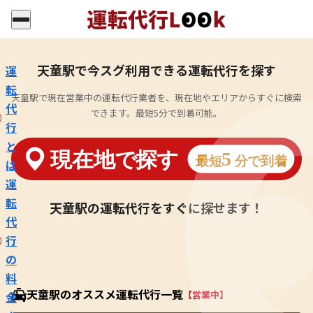
天童駅で今スグ利用できる運転代行を探す
運
転
天童駅で現在営業中の運転代行業者を、現在地やエリアからすぐに検索
代
できます。最短5分で到着可能。
行
と
は
運
転
天童駅の運転代行をすぐに探せます！
代
行
の
料
天童駅のオススメ運転代行一覧
【営業中】
金