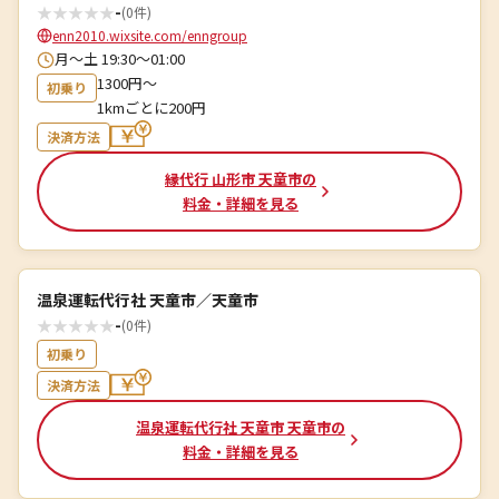
★
★
★
★
★
-
(0件)
enn2010.wixsite.com/enngroup
月～土 19:30～01:00
1300円〜
初乗り
1kmごとに200円
決済方法
縁代行 山形市 天童市の
料金・詳細を見る
温泉運転代行社 天童市／天童市
★
★
★
★
★
-
(0件)
初乗り
決済方法
温泉運転代行社 天童市 天童市の
料金・詳細を見る