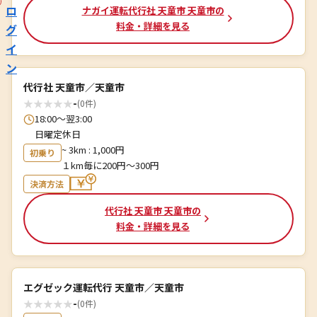
ロ
ナガイ運転代行社 天童市 天童市の
料金・詳細を見る
グ
イ
ン
代行社 天童市／天童市
★
★
★
★
★
-
(0件)
18:00～翌3:00
日曜定休日
~ 3km : 1,000円
初乗り
１km毎に200円〜300円
決済方法
代行社 天童市 天童市の
料金・詳細を見る
エグゼック運転代行 天童市／天童市
★
★
★
★
★
-
(0件)