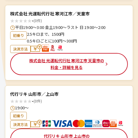
株式会社 光運転代行社 寒河江市／天童市
★
★
★
★
★
-
(0件)
平日19:00〜3:00 金土19:00〜ラスト 日 19:00〜2:00
2.5キロまで、1500円
初乗り
0.5キロごとに100円〜300円
決済方法
株式会社 光運転代行社 寒河江市 天童市の
料金・詳細を見る
代行リキ 山形市／上山市
★
★
★
★
★
-
(0件)
19:00〜
初乗り
決済方法
代行リキ 山形市 上山市の