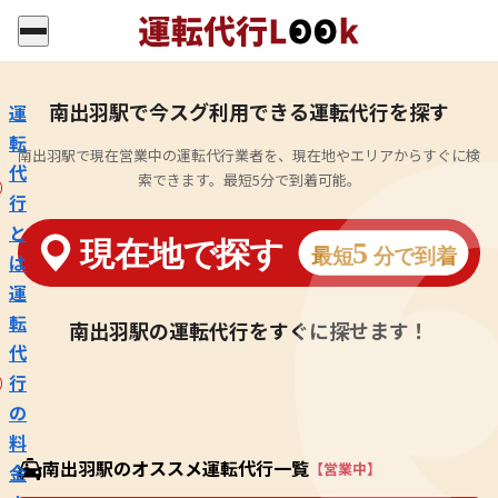
南出羽駅で今スグ利用できる運転代行を探す
運
転
南出羽駅で現在営業中の運転代行業者を、現在地やエリアからすぐに検
代
索できます。最短5分で到着可能。
行
と
は
運
転
南出羽駅の運転代行をすぐに探せます！
代
行
の
料
南出羽駅のオススメ運転代行一覧
【営業中】
金