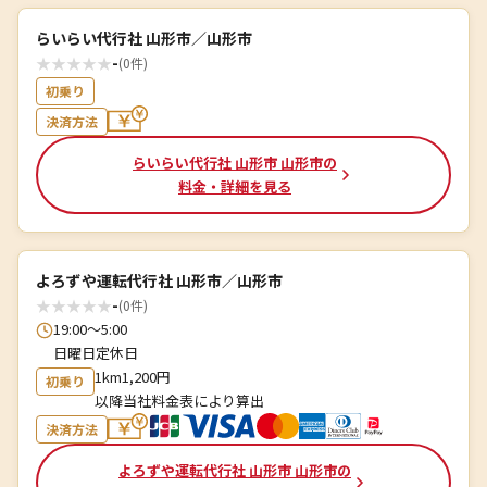
らいらい代行社 山形市／山形市
★
★
★
★
★
-
(0件)
初乗り
決済方法
らいらい代行社 山形市 山形市の
料金・詳細を見る
よろずや運転代行社 山形市／山形市
★
★
★
★
★
-
(0件)
19:00～5:00
日曜日定休日
1km1,200円
初乗り
以降当社料金表により算出
決済方法
よろずや運転代行社 山形市 山形市の