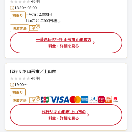
★
★
★
★
★
-
(0件)
18:30～03:00
~ 4km : 2,000円
初乗り
1㎞ごとに200円増し
決済方法
一番運転代行社 山形市 山形市の
料金・詳細を見る
代行リキ 山形市／上山市
★
★
★
★
★
-
(0件)
19:00〜
初乗り
決済方法
代行リキ 山形市 上山市の
料金・詳細を見る