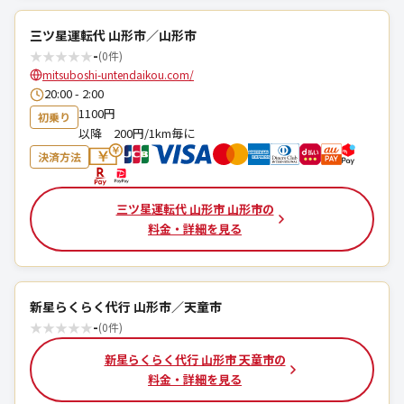
三ツ星運転代 山形市／山形市
★
★
★
★
★
-
(0件)
mitsuboshi-untendaikou.com/
20:00 - 2:00
1100円
初乗り
以降 200円/1km毎に
決済方法
三ツ星運転代 山形市 山形市の
料金・詳細を見る
新星らくらく代行 山形市／天童市
★
★
★
★
★
-
(0件)
新星らくらく代行 山形市 天童市の
料金・詳細を見る