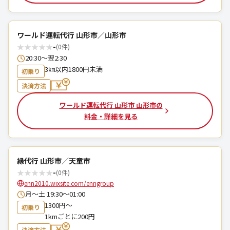
ワールド運転代行 山形市／山形市
★
★
★
★
★
-
(0件)
20:30～翌2:30
3㎞以内1800円未満
初乗り
決済方法
ワールド運転代行 山形市 山形市の
料金・詳細を見る
縁代行 山形市／天童市
★
★
★
★
★
-
(0件)
enn2010.wixsite.com/enngroup
月～土 19:30～01:00
1300円〜
初乗り
1kmごとに200円
決済方法