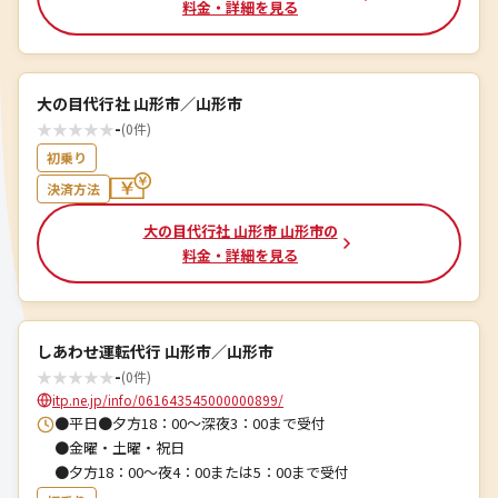
料金・詳細を見る
大の目代行社 山形市／山形市
★
★
★
★
★
-
(0件)
初乗り
決済方法
大の目代行社 山形市 山形市の
料金・詳細を見る
しあわせ運転代行 山形市／山形市
★
★
★
★
★
-
(0件)
itp.ne.jp/info/061643545000000899/
●平日●夕方18：00～深夜3：00まで受付
●金曜・土曜・祝日
●夕方18：00～夜4：00または5：00まで受付