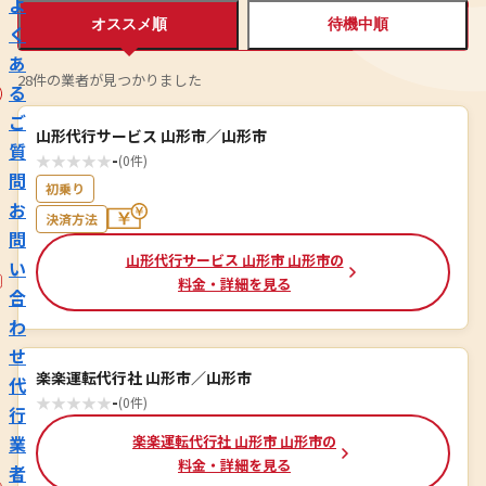
よ
オススメ順
待機中順
く
あ
28件の業者が見つかりました
る
ご
山形代行サービス 山形市／山形市
質
★
★
★
★
★
-
(0件)
問
初乗り
お
決済方法
問
山形代行サービス 山形市 山形市の
い
料金・詳細を見る
合
わ
せ
楽楽運転代行社 山形市／山形市
代
★
★
★
★
★
-
(0件)
行
業
楽楽運転代行社 山形市 山形市の
料金・詳細を見る
者