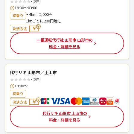
★
★
★
★
★
-
(0件)
18:30～03:00
~ 4km : 2,000円
初乗り
1㎞ごとに200円増し
決済方法
一番運転代行社 山形市 山形市の
料金・詳細を見る
代行リキ 山形市／上山市
★
★
★
★
★
-
(0件)
19:00〜
初乗り
決済方法
代行リキ 山形市 上山市の
料金・詳細を見る