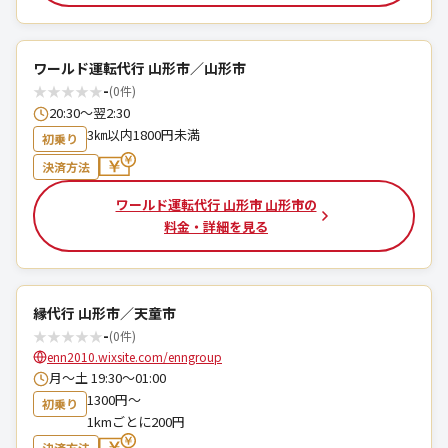
ワールド運転代行 山形市／山形市
★
★
★
★
★
-
(0件)
20:30～翌2:30
3㎞以内1800円未満
初乗り
決済方法
ワールド運転代行 山形市 山形市の
料金・詳細を見る
縁代行 山形市／天童市
★
★
★
★
★
-
(0件)
enn2010.wixsite.com/enngroup
月～土 19:30～01:00
1300円〜
初乗り
1kmごとに200円
決済方法