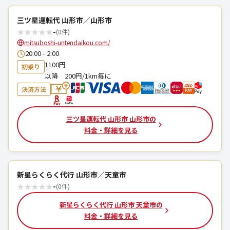
三ツ星運転代 山形市／山形市
★
★
★
★
★
-
(0件)
mitsuboshi-untendaikou.com/
20:00 - 2:00
1100円
初乗り
以降 200円/1km毎に
決済方法
三ツ星運転代 山形市 山形市の
料金・詳細を見る
新星らくらく代行 山形市／天童市
★
★
★
★
★
-
(0件)
新星らくらく代行 山形市 天童市の
料金・詳細を見る