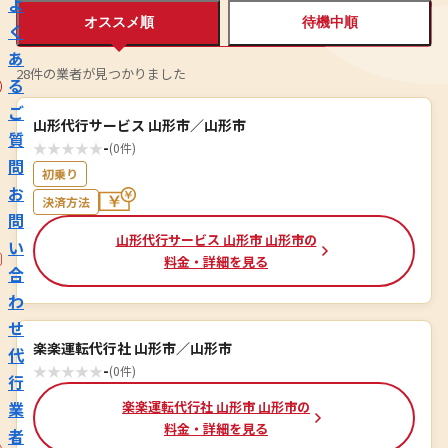
よ
オススメ順
待機中順
く
あ
28件の業者が見つかりました
る
ご
山形代行サービス 山形市／山形市
質
★
★
★
★
★
-
(0件)
問
初乗り
お
決済方法
問
山形代行サービス 山形市 山形市の
い
料金・詳細を見る
合
わ
せ
楽楽運転代行社 山形市／山形市
代
★
★
★
★
★
-
(0件)
行
業
楽楽運転代行社 山形市 山形市の
料金・詳細を見る
者