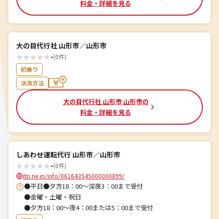
料金・詳細を見る
大の目代行社 山形市／山形市
★
★
★
★
★
-
(0件)
初乗り
決済方法
大の目代行社 山形市 山形市の
料金・詳細を見る
しあわせ運転代行 山形市／山形市
★
★
★
★
★
-
(0件)
itp.ne.jp/info/061643545000000899/
●平日●夕方18：00～深夜3：00まで受付
●金曜・土曜・祝日
●夕方18：00～夜4：00または5：00まで受付