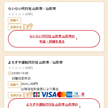
らいらい代行社 山形市／山形市
★
★
★
★
★
-
(0件)
初乗り
決済方法
らいらい代行社 山形市 山形市の
料金・詳細を見る
よろずや運転代行社 山形市／山形市
★
★
★
★
★
-
(0件)
19:00～5:00
日曜日定休日
1km1,200円
初乗り
以降当社料金表により算出
決済方法
よろずや運転代行社 山形市 山形市の