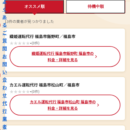
よ
オススメ順
待機中順
く
あ
13件の業者が見つかりました
る
ご
織姫運転代行 福島市飯野町／福島市
質
★
★
★
★
★
-
(0件)
問
織姫運転代行 福島市飯野町 福島市の
お
料金・詳細を見る
問
い
合
カエル運転代行 福島市松山町／福島市
わ
★
★
★
★
★
-
(0件)
せ
カエル運転代行 福島市松山町 福島市の
代
料金・詳細を見る
行
業
者