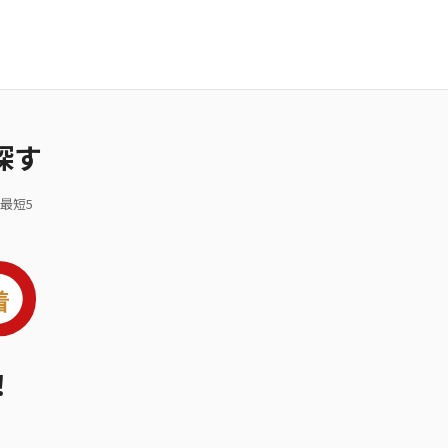
探す
最短5
！