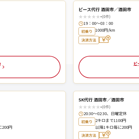
ピース代行 酒田市／酒田市
★
★
★
★
★
-
(0件)
19：00～03：00
1000円/km
初乗り
決済方法
の
ピ
SK代行 酒田市／酒田市
★
★
★
★
★
-
(0件)
20:30〜02:30、日曜定休
2キロまで1100円
初乗り
200円
以降1キロ毎に200円
決済方法