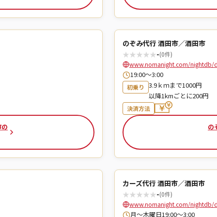
のぞみ代行 酒田市／酒田市
★
★
★
★
★
-
(0件)
www.nomanight.com/nightdb/d
19:00～3:00
3.9ｋｍまで1000円
初乗り
以降1kmごとに200円
決済方法
市の
の
カーズ代行 酒田市／酒田市
★
★
★
★
★
-
(0件)
www.nomanight.com/nightdb/
月～木曜日19:00～3:00