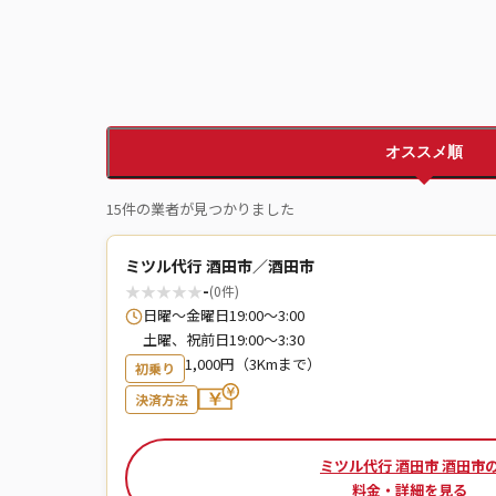
オススメ順
15件の業者が見つかりました
ミツル代行 酒田市／酒田市
★
★
★
★
★
-
(0件)
日曜～金曜日19:00～3:00
土曜、祝前日19:00～3:30
1,000円（3Kmまで）
初乗り
決済方法
ミツル代行 酒田市 酒田市
料金・詳細を見る