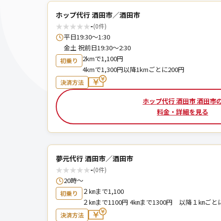
ホップ代行 酒田市／酒田市
★
★
★
★
★
-
(0件)
平日19:30〜1:30
金土 祝前日19:30〜2:30
2kmで1,100円
初乗り
4kmで1,300円以降1kmごとに200円
決済方法
ホップ代行 酒田市 酒田市
料金・詳細を見る
夢元代行 酒田市／酒田市
★
★
★
★
★
-
(0件)
20時～
２㎞まで1,100
初乗り
２㎞まで1100円 4㎞まで1300円 以降１㎞ごとに
決済方法