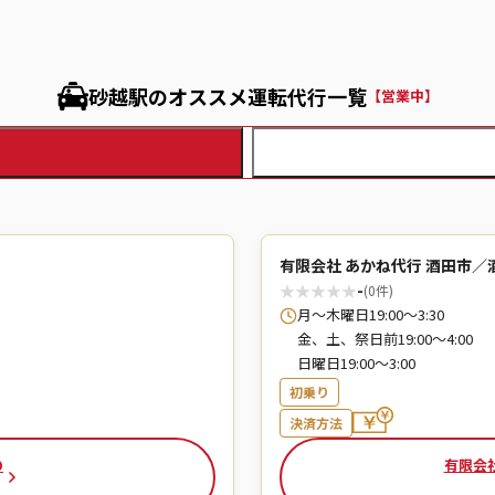
砂越駅のオススメ運転代行一覧
【営業中】
有限会社 あかね代行 酒田市／
★
★
★
★
★
-
(0件)
月～木曜日19:00～3:30
金、土、祭日前19:00～4:00
日曜日19:00～3:00
初乗り
決済方法
の
有限会社