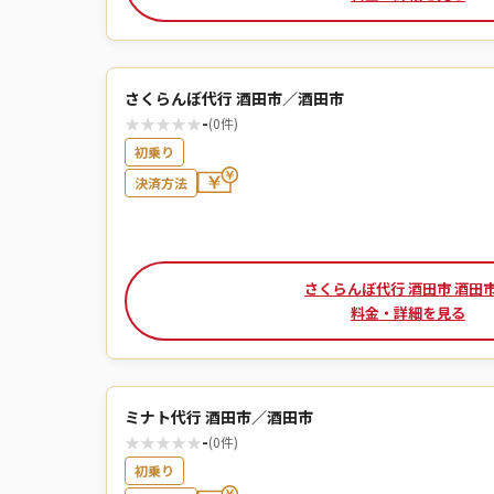
さくらんぼ代行 酒田市／酒田市
★
★
★
★
★
-
(0件)
初乗り
決済方法
さくらんぼ代行 酒田市 酒田
料金・詳細を見る
ミナト代行 酒田市／酒田市
★
★
★
★
★
-
(0件)
初乗り