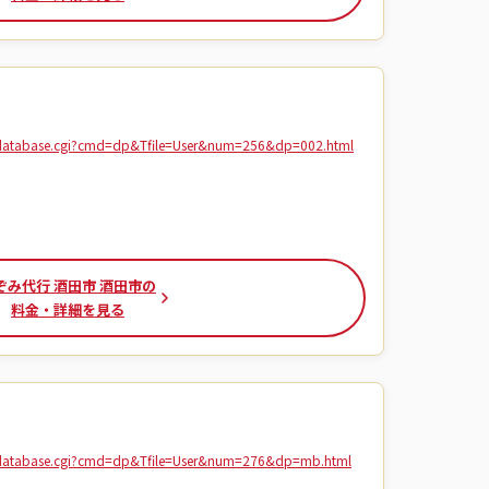
atabase.cgi?cmd=dp&Tfile=User&num=256&dp=002.html
ぞみ代行 酒田市 酒田市の
料金・詳細を見る
database.cgi?cmd=dp&Tfile=User&num=276&dp=mb.html