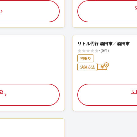
リトル代行 酒田市／酒田市
★
★
★
★
★
-
(0件)
初乗り
決済方法
の
リ