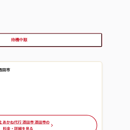
待機中順
酒田市
 あかね代行 酒田市 酒田市の
料金・詳細を見る