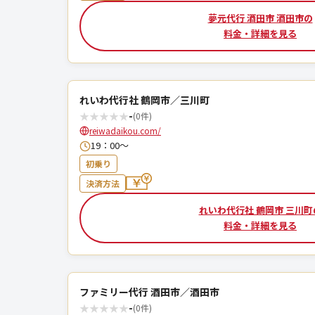
夢元代行 酒田市 酒田市の
料金・詳細を見る
れいわ代行社 鶴岡市／三川町
★
★
★
★
★
-
(0件)
reiwadaikou.com/
19：00〜
初乗り
決済方法
れいわ代行社 鶴岡市 三川町
料金・詳細を見る
ファミリー代行 酒田市／酒田市
★
★
★
★
★
-
(0件)