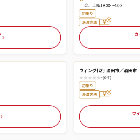
金、土曜19:00～4:00
初乗り
決済方法
の
カ
ウィング代行 酒田市／酒田市
★
★
★
★
★
-
(0件)
初乗り
決済方法
ウィ