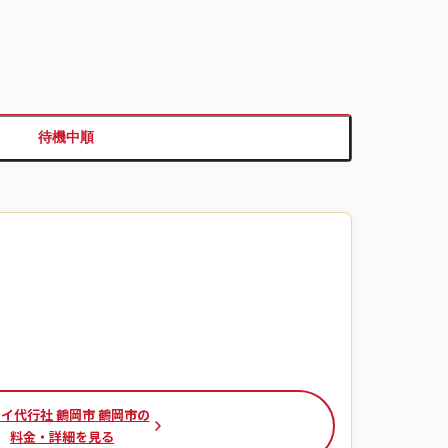
待機中順
イ代行社 鶴岡市 鶴岡市の
料金・詳細を見る