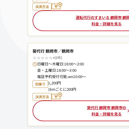
決済方法
運転代行のすまいる 鶴岡市 鶴
料金・詳細を見る
葵代行 鶴岡市／鶴岡市
★
★
★
★
★
-
(0件)
日曜日〜木曜日:18:00〜2:00
金・土曜日:18:00〜3:00
電話予約受付可能:am10:00〜
1,200円
初乗り
1kmごとに200円
決済方法
葵代行 鶴岡市 鶴岡市の
料金・詳細を見る