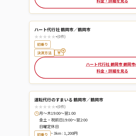
料金・詳細を見る
ハート代行社 鶴岡市／鶴岡市
★
★
★
★
★
-
(0件)
初乗り
決済方法
ハート代行社 鶴岡市 鶴岡市
料金・詳細を見る
運転代行のすまいる 鶴岡市／鶴岡市
★
★
★
★
★
-
(0件)
月～木19:00～翌1:00
金土・祝前日19:00～翌2:00
日曜定休日
~ 3km : 1,200円
初乗り