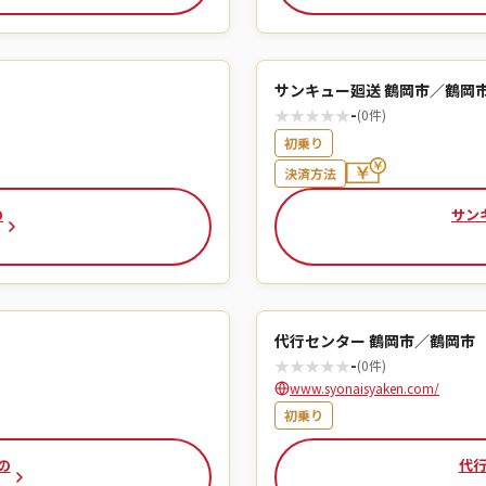
サンキュー廻送 鶴岡市／鶴岡
★
★
★
★
★
-
(0件)
初乗り
決済方法
の
サン
代行センター 鶴岡市／鶴岡市
★
★
★
★
★
-
(0件)
www.syonaisyaken.com/
初乗り
の
代行