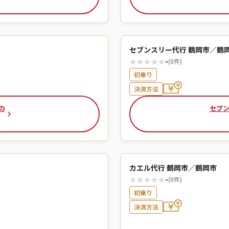
セブンスリー代行 鶴岡市／鶴
★
★
★
★
★
-
(0件)
初乗り
決済方法
の
セブン
カエル代行 鶴岡市／鶴岡市
★
★
★
★
★
-
(0件)
初乗り
決済方法