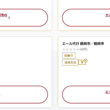
岡市の
カ
エール代行 鶴岡市／鶴岡市
★
★
★
★
★
-
(0件)
初乗り
決済方法
エ