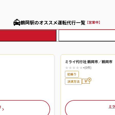
鶴岡駅のオススメ運転代行一覧
【営業中】
ミライ代行社 鶴岡市／鶴岡市
★
★
★
★
★
-
(0件)
初乗り
決済方法
の
ミラ