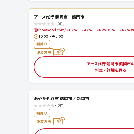
アース代行 鶴岡市／鶴岡市
★
★
★
★
★
-
(0件)
showadori.com/%E3%82%A2%E3%83%BC%E3%82%B
19:00～翌5:00
初乗り
決済方法
アース代行 鶴岡市 鶴岡市
料金・詳細を見る
みやた代行車 鶴岡市／鶴岡市
★
★
★
★
★
-
(0件)
初乗り
決済方法