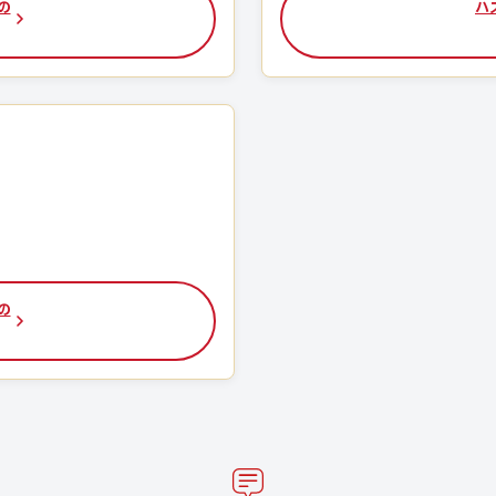
の
ハ
の