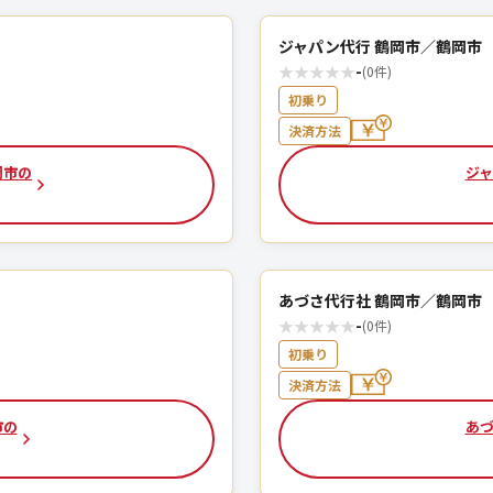
ジャパン代行 鶴岡市／鶴岡市
★
★
★
★
★
-
(0件)
初乗り
決済方法
岡市の
ジャ
あづさ代行社 鶴岡市／鶴岡市
★
★
★
★
★
-
(0件)
初乗り
決済方法
市の
あづ