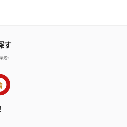
探す
最短5
！