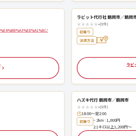
ラビット代行社 鶴岡市／鶴岡
★
★
★
★
★
-
(0件)
9%E4%BB%A3%E8%A1%8C/
初乗り
決済方法
の
ラビ
ハズキ代行 鶴岡市／鶴岡市
★
★
★
★
★
-
(0件)
18:00～翌2:00
~ 2km : 1,000円
初乗り
2.1キロ以上1,200円〜