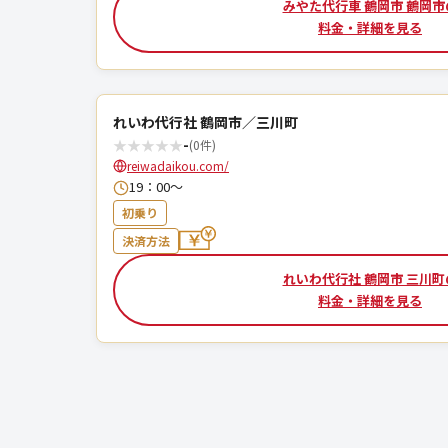
みやた代行車 鶴岡市 鶴岡市
料金・詳細を見る
れいわ代行社 鶴岡市／三川町
★
★
★
★
★
-
(0件)
reiwadaikou.com/
19：00〜
初乗り
決済方法
れいわ代行社 鶴岡市 三川町
料金・詳細を見る