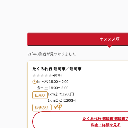
オススメ順
21件の業者が見つかりました
たくみ代行 鶴岡市／鶴岡市
★
★
★
★
★
-
(0件)
日〜木 18:00〜2:00
金〜土 18:00〜3:00
1kmまで1200円
初乗り
1kmごとに200円
決済方法
たくみ代行 鶴岡市 鶴岡市
料金・詳細を見る