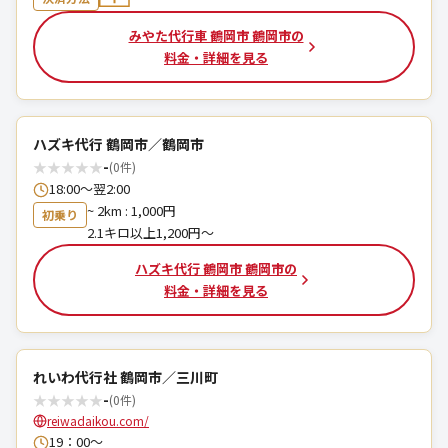
みやた代行車 鶴岡市 鶴岡市の
料金・詳細を見る
ハズキ代行 鶴岡市／鶴岡市
★
★
★
★
★
-
(0件)
18:00～翌2:00
~ 2km : 1,000円
初乗り
2.1キロ以上1,200円〜
ハズキ代行 鶴岡市 鶴岡市の
料金・詳細を見る
れいわ代行社 鶴岡市／三川町
★
★
★
★
★
-
(0件)
reiwadaikou.com/
19：00〜