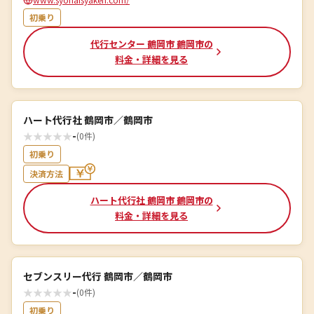
初乗り
代行センター 鶴岡市 鶴岡市の
料金・詳細を見る
ハート代行社 鶴岡市／鶴岡市
★
★
★
★
★
-
(0件)
初乗り
決済方法
ハート代行社 鶴岡市 鶴岡市の
料金・詳細を見る
セブンスリー代行 鶴岡市／鶴岡市
★
★
★
★
★
-
(0件)
初乗り