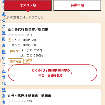
よ
オススメ順
待機中順
く
あ
21件の業者が見つかりました
る
ご
たくみ代行 鶴岡市／鶴岡市
質
★
★
★
★
★
-
(0件)
問
日〜木 18:00〜2:00
お
金〜土 18:00〜3:00
1kmまで1200円
問
初乗り
1kmごとに200円
い
決済方法
合
わ
たくみ代行 鶴岡市 鶴岡市の
料金・詳細を見る
せ
代
行
業
ミライ代行社 鶴岡市／鶴岡市
★
★
★
★
★
-
(0件)
者