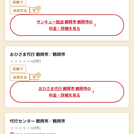
初乗り
決済方法
サンキュー廻送 鶴岡市 鶴岡市の
料金・詳細を見る
おひさま代行 鶴岡市／鶴岡市
★
★
★
★
★
-
(0件)
初乗り
決済方法
おひさま代行 鶴岡市 鶴岡市の
料金・詳細を見る
代行センター 鶴岡市／鶴岡市
★
★
★
★
★
-
(0件)
www.syonaisyaken.com/