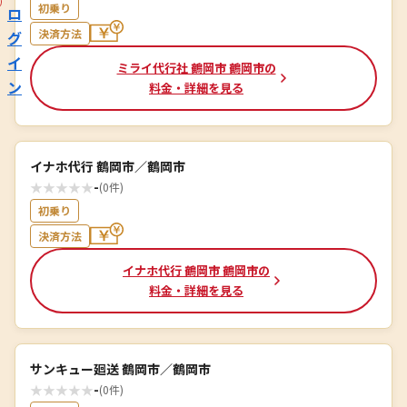
初乗り
ロ
決済方法
グ
イ
ミライ代行社 鶴岡市 鶴岡市の
ン
料金・詳細を見る
イナホ代行 鶴岡市／鶴岡市
★
★
★
★
★
-
(0件)
初乗り
決済方法
イナホ代行 鶴岡市 鶴岡市の
料金・詳細を見る
サンキュー廻送 鶴岡市／鶴岡市
★
★
★
★
★
-
(0件)