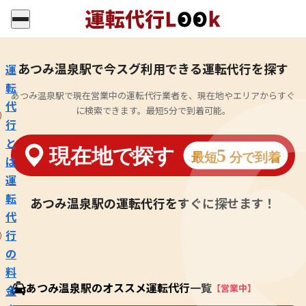
あつみ温泉駅で今スグ利用できる運転代行を探す
運
転
あつみ温泉駅で現在営業中の運転代行業者を、現在地やエリアからすぐ
代
に検索できます。最短5分で到着可能。
行
と
は
運
転
あつみ温泉駅の運転代行をすぐに探せます！
代
行
の
料
あつみ温泉駅のオススメ運転代行一覧
【営業中】
金