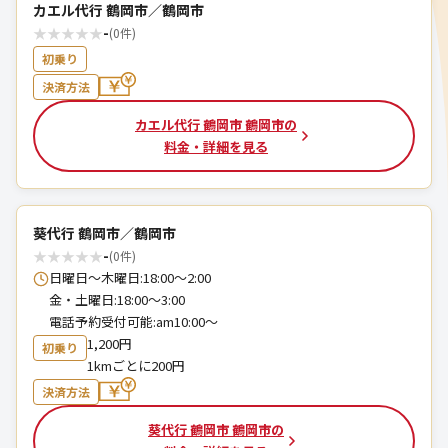
カエル代行 鶴岡市／鶴岡市
★
★
★
★
★
-
(0件)
初乗り
決済方法
カエル代行 鶴岡市 鶴岡市の
料金・詳細を見る
葵代行 鶴岡市／鶴岡市
★
★
★
★
★
-
(0件)
日曜日〜木曜日:18:00〜2:00
金・土曜日:18:00〜3:00
電話予約受付可能:am10:00〜
1,200円
初乗り
1kmごとに200円
決済方法
葵代行 鶴岡市 鶴岡市の