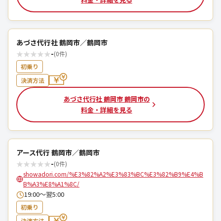
あづさ代行社 鶴岡市／鶴岡市
★
★
★
★
★
-
(0件)
初乗り
決済方法
あづさ代行社 鶴岡市 鶴岡市の
料金・詳細を見る
アース代行 鶴岡市／鶴岡市
★
★
★
★
★
-
(0件)
showadori.com/%E3%82%A2%E3%83%BC%E3%82%B9%E4%B
B%A3%E8%A1%8C/
19:00～翌5:00
初乗り
決済方法