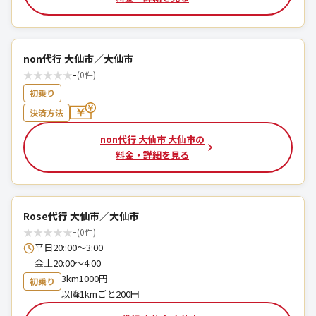
non代行 大仙市／大仙市
★
★
★
★
★
-
(0件)
初乗り
決済方法
non代行 大仙市 大仙市の
料金・詳細を見る
Rose代行 大仙市／大仙市
★
★
★
★
★
-
(0件)
平日20::00〜3:00
金土20:00〜4:00
3km1000円
初乗り
以降1kmごと200円