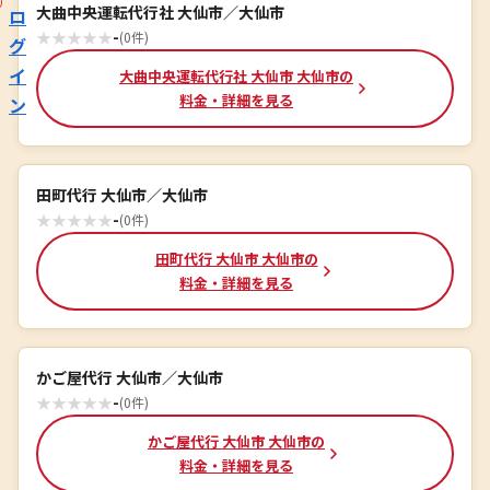
大曲中央運転代行社 大仙市／大仙市
ロ
★
★
★
★
★
-
(0件)
グ
イ
大曲中央運転代行社 大仙市 大仙市の
料金・詳細を見る
ン
田町代行 大仙市／大仙市
★
★
★
★
★
-
(0件)
田町代行 大仙市 大仙市の
料金・詳細を見る
かご屋代行 大仙市／大仙市
★
★
★
★
★
-
(0件)
かご屋代行 大仙市 大仙市の
料金・詳細を見る