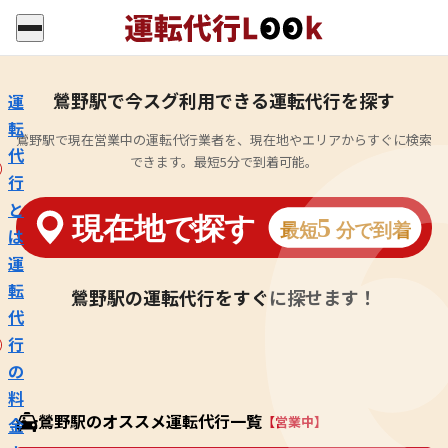
鶯野駅で今スグ利用できる運転代行を探す
運
転
鶯野駅で現在営業中の運転代行業者を、現在地やエリアからすぐに検索
代
できます。最短5分で到着可能。
行
と
は
運
転
鶯野駅の運転代行をすぐに探せます！
代
行
の
料
鶯野駅のオススメ運転代行一覧
【営業中】
金