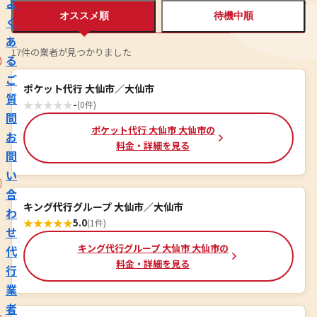
よ
オススメ順
待機中順
く
あ
17件の業者が見つかりました
る
ご
ポケット代行 大仙市／大仙市
質
★
★
★
★
★
-
(0件)
問
ポケット代行 大仙市 大仙市の
お
料金・詳細を見る
問
い
合
キング代行グループ 大仙市／大仙市
わ
★
★
★
★
★
5.0
(1件)
せ
キング代行グループ 大仙市 大仙市の
代
料金・詳細を見る
行
業
者