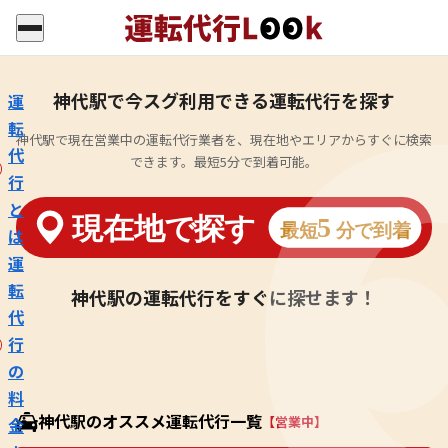
神代駅で今スグ利用できる運転代行を探す
運
転
神代駅で現在営業中の運転代行業者を、現在地やエリアからすぐに検索
代
できます。最短5分で到着可能。
行
と
は
運
転
神代駅の運転代行をすぐに探せます！
代
行
の
料
神代駅のオススメ運転代行一覧
【営業中】
金