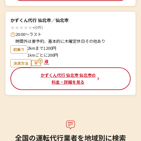
かずくん代行 仙北市／仙北市
★
★
★
★
★
-
(0件)
20:00～ラスト
時間外は要予約、基本的に木曜定休日その他あり
2kmまで1200円
初乗り
1kmごとに200円
決済方法
かずくん代行 仙北市 仙北市の
料金・詳細を見る
全国の運転代行業者を地域別に検索