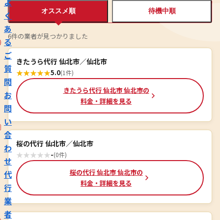
よ
オススメ順
待機中順
く
あ
6件の業者が見つかりました
る
ご
きたうら代行 仙北市／仙北市
質
★
★
★
★
★
5.0
(1件)
問
きたうら代行 仙北市 仙北市の
お
料金・詳細を見る
問
い
合
桜の代行 仙北市／仙北市
わ
★
★
★
★
★
-
(0件)
せ
桜の代行 仙北市 仙北市の
代
料金・詳細を見る
行
業
者