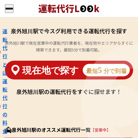
泉外旭川駅で今スグ利用できる運転代行を探す
運
転
泉外旭川駅で現在営業中の運転代行業者を、現在地やエリアからすぐに
代
検索できます。最短5分で到着可能。
行
と
は
運
転
泉外旭川駅の運転代行をすぐに探せます！
代
行
の
料
泉外旭川駅のオススメ運転代行一覧
【営業中】
金