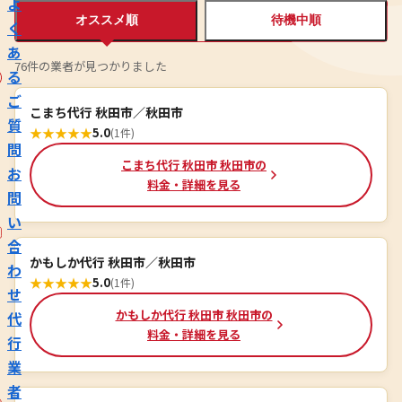
よ
オススメ順
待機中順
く
あ
76件の業者が見つかりました
る
ご
こまち代行 秋田市／秋田市
質
★
★
★
★
★
5.0
(1件)
問
こまち代行 秋田市 秋田市の
お
料金・詳細を見る
問
い
合
かもしか代行 秋田市／秋田市
わ
★
★
★
★
★
5.0
(1件)
せ
かもしか代行 秋田市 秋田市の
代
料金・詳細を見る
行
業
者