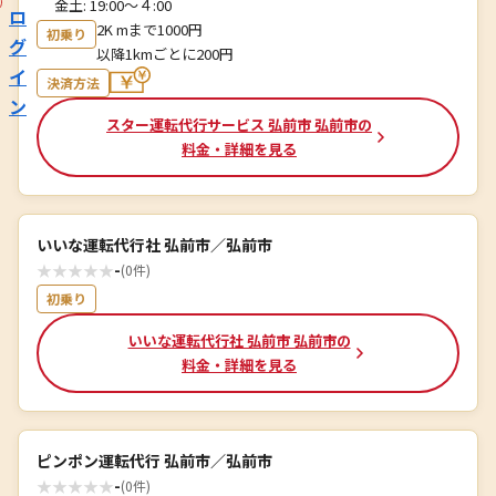
金土: 19:00〜４:00
ロ
2K mまで1000円
初乗り
グ
以降1kmごとに200円
イ
決済方法
ン
スター運転代行サービス 弘前市 弘前市の
料金・詳細を見る
いいな運転代行社 弘前市／弘前市
★
★
★
★
★
-
(0件)
初乗り
いいな運転代行社 弘前市 弘前市の
料金・詳細を見る
ピンポン運転代行 弘前市／弘前市
★
★
★
★
★
-
(0件)