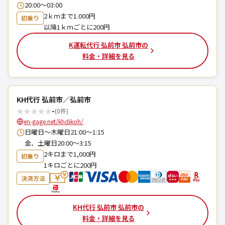
20:00～03:00
2ｋｍまで1.000円
初乗り
以降1ｋｍごとに200円
K運転代行 弘前市 弘前市の
料金・詳細を見る
KH代行 弘前市／弘前市
★
★
★
★
★
-
(0件)
en-gage.net/khdikoh/
日曜日〜木曜日21:00～1:15
金、土曜日20:00～3:15
2キロまで1,000円
初乗り
1キロごとに200円
決済方法
KH代行 弘前市 弘前市の
料金・詳細を見る