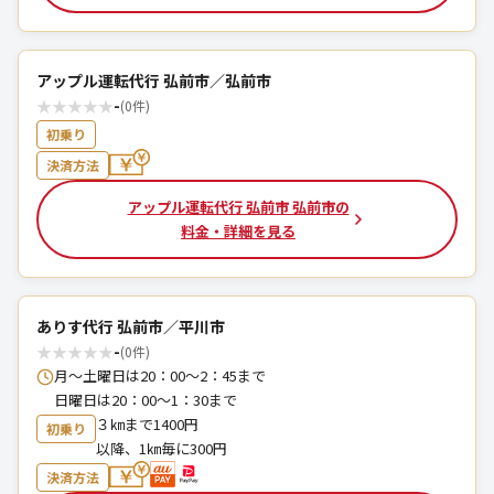
アップル運転代行 弘前市／弘前市
★
★
★
★
★
-
(0件)
初乗り
決済方法
アップル運転代行 弘前市 弘前市の
料金・詳細を見る
ありす代行 弘前市／平川市
★
★
★
★
★
-
(0件)
月～土曜日は20：00～2：45まで
日曜日は20：00～1：30まで
３㎞まで1400円
初乗り
以降、1㎞毎に300円
決済方法