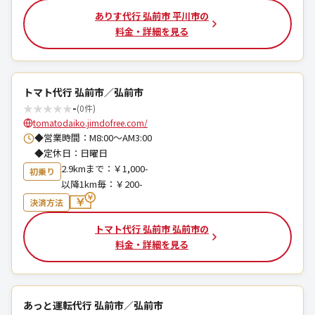
ありす代行 弘前市 平川市の
料金・詳細を見る
トマト代行 弘前市／弘前市
★
★
★
★
★
-
(0件)
tomatodaiko.jimdofree.com/
◆営業時間：M8:00～AM3:00
◆定休日：日曜日
2.9kmまで：￥1,000-
初乗り
以降1km毎：￥200-
決済方法
トマト代行 弘前市 弘前市の
料金・詳細を見る
あっと運転代行 弘前市／弘前市