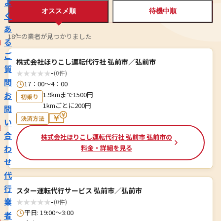
よ
オススメ順
待機中順
く
あ
18件の業者が見つかりました
る
ご
株式会社ほりこし運転代行社 弘前市／弘前市
質
★
★
★
★
★
-
(0件)
問
17：00～4：00
お
1.9kmまで1500円
初乗り
1kmごとに200円
問
決済方法
い
合
株式会社ほりこし運転代行社 弘前市 弘前市の
わ
料金・詳細を見る
せ
代
行
スター運転代行サービス 弘前市／弘前市
業
★
★
★
★
★
-
(0件)
平日: 19:00〜3:00
者