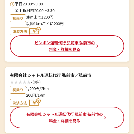
平日20:00〜3:00
金土祝日前20:00〜3:30
3kmまで1200円
初乗り
以降1kｍごとに200円
決済方法
ピンポン運転代行 弘前市 弘前市の
料金・詳細を見る
有限会社 シャトル運転代行 弘前市／弘前市
★
★
★
★
★
-
(0件)
1,200円/2Km
初乗り
200円/1Km
決済方法
有限会社 シャトル運転代行 弘前市 弘前市の
料金・詳細を見る