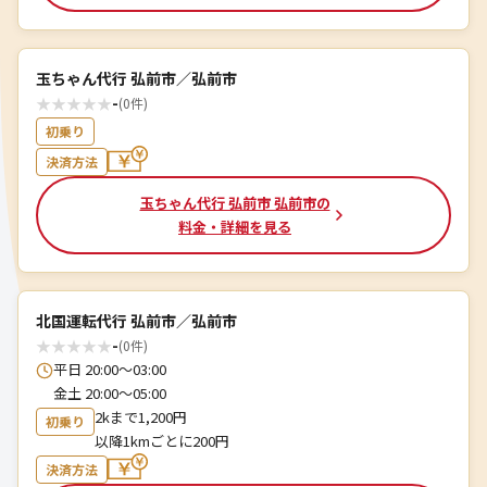
玉ちゃん代行 弘前市／弘前市
★
★
★
★
★
-
(0件)
初乗り
決済方法
玉ちゃん代行 弘前市 弘前市の
料金・詳細を見る
北国運転代行 弘前市／弘前市
★
★
★
★
★
-
(0件)
平日 20:00～03:00
金土 20:00～05:00
2kまで1,200円
初乗り
以降1kmごとに200円
決済方法