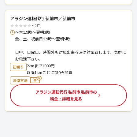
アラジン運転代行 弘前市／弘前市
★
★
★
★
★
-
(0件)
〜木:19時〜翌朝3時
金、土、祝前日:19時〜翌朝5時
日中、日曜日、時間外も対応出来る時は対応致します。気軽に
お電話下さい。
2kmまで1000円
初乗り
以降1kmごとに250円加算
決済方法
アラジン運転代行 弘前市 弘前市の
料金・詳細を見る