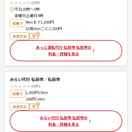
★
★
★
★
★
-
(0件)
平日20時～3時
金曜日土曜日4時
4kmまで1,000円
初乗り
以降1kmごとに200円
決済方法
あっと運転代行 弘前市 弘前市の
料金・詳細を見る
みらい代行 弘前市／弘前市
★
★
★
★
★
-
(0件)
1,000円/3Km
初乗り
200円/1Km
決済方法
みらい代行 弘前市 弘前市の
料金・詳細を見る