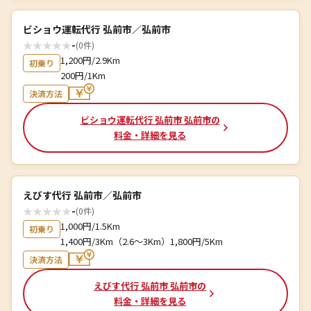
ビショウ運転代行 弘前市／弘前市
★
★
★
★
★
-
(0件)
1,200円/2.9Km
初乗り
200円/1Km
決済方法
ビショウ運転代行 弘前市 弘前市の
料金・詳細を見る
えびす代行 弘前市／弘前市
★
★
★
★
★
-
(0件)
1,000円/1.5Km
初乗り
1,400円/3Km（2.6～3Km）1,800円/5Km
決済方法
えびす代行 弘前市 弘前市の
料金・詳細を見る