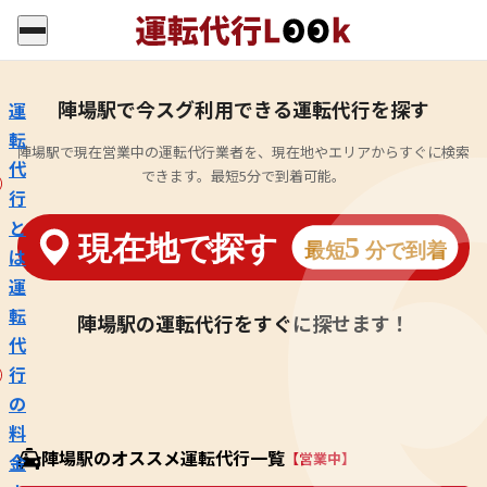
陣場駅で今スグ利用できる運転代行を探す
運
転
陣場駅で現在営業中の運転代行業者を、現在地やエリアからすぐに検索
代
できます。最短5分で到着可能。
行
と
は
運
転
陣場駅の運転代行をすぐに探せます！
代
行
の
料
陣場駅のオススメ運転代行一覧
【営業中】
金