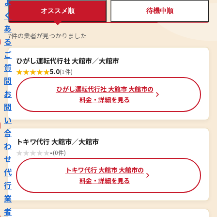
よ
オススメ順
待機中順
く
あ
7件の業者が見つかりました
る
ご
ひがし運転代行社 大館市／大館市
質
★
★
★
★
★
5.0
(1件)
問
ひがし運転代行社 大館市 大館市の
お
料金・詳細を見る
問
い
合
トキワ代行 大館市／大館市
わ
★
★
★
★
★
-
(0件)
せ
トキワ代行 大館市 大館市の
代
料金・詳細を見る
行
業
者