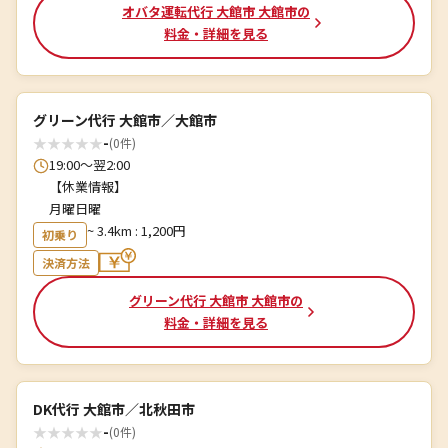
オバタ運転代行 大館市 大館市の
料金・詳細を見る
グリーン代行 大館市／大館市
★
★
★
★
★
-
(0件)
19:00～翌2:00
【休業情報】
月曜日曜
~ 3.4km : 1,200円
初乗り
決済方法
グリーン代行 大館市 大館市の
料金・詳細を見る
DK代行 大館市／北秋田市
★
★
★
★
★
-
(0件)