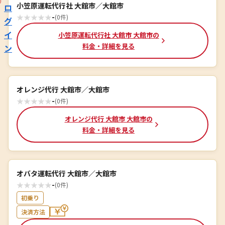
小笠原運転代行社 大館市／大館市
ロ
★
★
★
★
★
-
(0件)
グ
イ
小笠原運転代行社 大館市 大館市の
料金・詳細を見る
ン
オレンジ代行 大館市／大館市
★
★
★
★
★
-
(0件)
オレンジ代行 大館市 大館市の
料金・詳細を見る
オバタ運転代行 大館市／大館市
★
★
★
★
★
-
(0件)
初乗り
決済方法