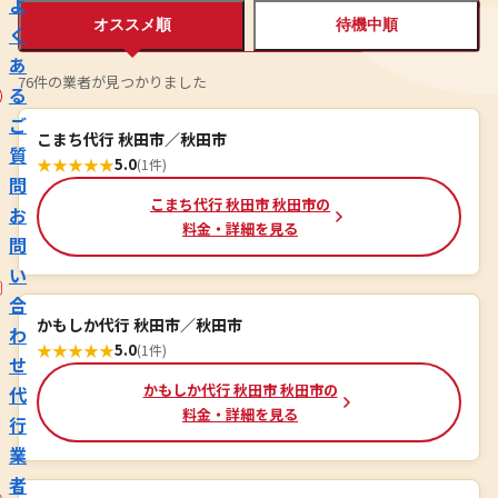
よ
オススメ順
待機中順
く
あ
76件の業者が見つかりました
る
ご
こまち代行 秋田市／秋田市
質
★
★
★
★
★
5.0
(1件)
問
こまち代行 秋田市 秋田市の
お
料金・詳細を見る
問
い
合
かもしか代行 秋田市／秋田市
わ
★
★
★
★
★
5.0
(1件)
せ
かもしか代行 秋田市 秋田市の
代
料金・詳細を見る
行
業
者