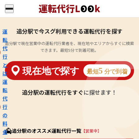
追分駅で今スグ利用できる運転代行を探す
運
転
追分駅で現在営業中の運転代行業者を、現在地やエリアからすぐに検索
代
できます。最短5分で到着可能。
行
と
は
運
転
追分駅の運転代行をすぐに探せます！
代
行
の
料
追分駅のオススメ運転代行一覧
【営業中】
金