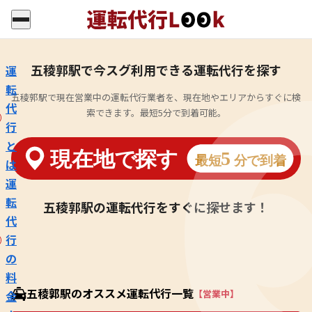
五稜郭駅で今スグ利用できる運転代行を探す
運
転
五稜郭駅で現在営業中の運転代行業者を、現在地やエリアからすぐに検
代
索できます。最短5分で到着可能。
行
と
は
運
転
五稜郭駅の運転代行をすぐに探せます！
代
行
の
料
五稜郭駅のオススメ運転代行一覧
【営業中】
金