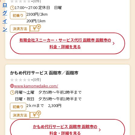
★
★
★
★
★
-
(0件)
ロ
17:00～27:00 定休日 日曜
グ
2300円/2km
初乗り
イ
200円/1km
ン
決済方法
有限会社スニーカー・サービス代行 函館市 函館市の
料金・詳細を見る
かもめ代行サービス 函館市／函館市
★
★
★
★
★
-
(0件)
www.kamomedaiko.com/
月曜～土曜 夕方5時〜午前2時半まで
日曜・祝日 夕方5時〜午前1時半まで
2ｋｍまで 2,300円
初乗り
決済方法
かもめ代行サービス 函館市 函館市の
料金・詳細を見る