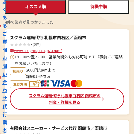
よ
オススメ順
待機中順
く
あ
4件の業者が見つかりました
る
ご
スクラム運転代行 札幌市白石区／函館市
質
★
★
★
★
★
-
(0件)
問
www.aix-group.co.jp/scrum/
19：00～翌2：00 営業時間外も対応可能です（事前にご連絡
お
をお願いいたします）
問
2000円/2Kmまで
初乗り
い
詳細はHP参照
合
決済方法
わ
スクラム運転代行 札幌市白石区 函館市の
せ
料金・詳細を見る
代
行
業
有限会社スニーカー・サービス代行 函館市／函館市
者