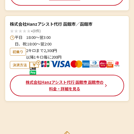
株式会社Hanzアシスト代行 函館市／函館市
★
★
★
★
★
-
(0件)
平日 18:00～翌3:00
日、祝:18:00～翌2:00
2キロまで2,300円
初乗り
以降1キロ毎に200円
決済方法
株式会社Hanzアシスト代行 函館市 函館市の
料金・詳細を見る